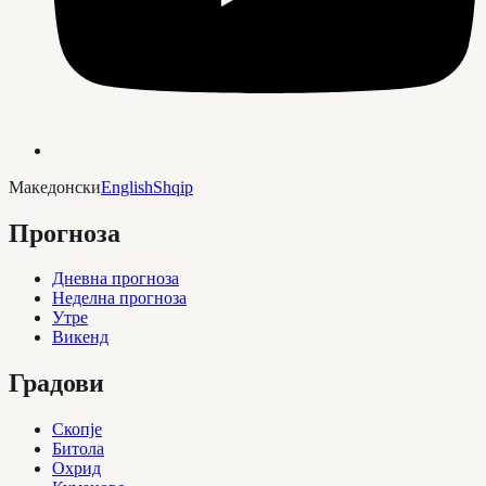
Македонски
English
Shqip
Прогноза
Дневна прогноза
Неделна прогноза
Утре
Викенд
Градови
Скопје
Битола
Охрид