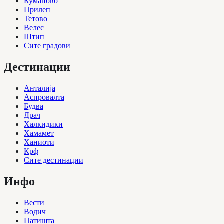
Куманово
Прилеп
Тетово
Велес
Штип
Сите градови
Дестинации
Анталија
Аспровалта
Будва
Драч
Халкидики
Хамамет
Ханиоти
Крф
Сите дестинации
Инфо
Вести
Водич
Патишта