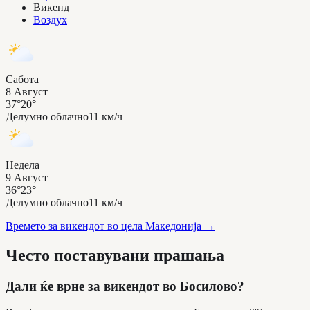
Викенд
Воздух
Сабота
8 Август
37°
20°
Делумно облачно
11 км/ч
Недела
9 Август
36°
23°
Делумно облачно
11 км/ч
Времето за викендот во цела Македонија
→
Често поставувани прашања
Дали ќе врне за викендот во Босилово?