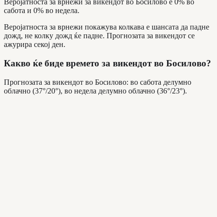
Веројатноста за врнежи за викендот во Босилово е 0% во
сабота и 0% во недела.
Веројатноста за врнежи покажува колкава е шансата да падне
дожд, не колку дожд ќе падне. Прогнозата за викендот се
ажурира секој ден.
Какво ќе биде времето за викендот во Босилово?
Прогнозата за викендот во Босилово: во сабота делумно
облачно (37°/20°), во недела делумно облачно (36°/23°).