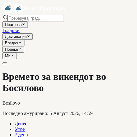
Прогноза
Градови
Дестинации
Воздух
Повеќе
МК
Времето за викендот во
Босилово
Bosilovo
Последно ажурирано
:
5 Август 2026, 14:59
Денес
Утре
7 дена