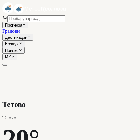
Прогноза
Градови
Дестинации
Воздух
Повеќе
МК
Тетово
Tetovo
20°