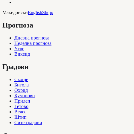
Македонски
English
Shqip
Прогноза
Дневна прогноза
Неделна прогноза
Утре
Викенд
Градови
Скопје
Битола
Охрид
Куманово
Прилеп
Тетово
Велес
Штип
Сите градови