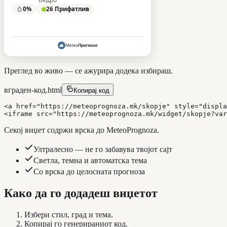
Преглед во живо — се ажурира додека избираш.
вграден-код.html
Копирај код
<a href="https://meteoprognoza.mk/skopje" style="displa
<iframe src="https://meteoprognoza.mk/widget/skopje?var
Секој виџет содржи врска до MeteoPrognoza.
Ултралесно — не го забавува твојот сајт
Светла, темна и автоматска тема
Со врска до целосната прогноза
Како да го додадеш виџетот
Избери стил, град и тема.
Копирај го генерираниот код.