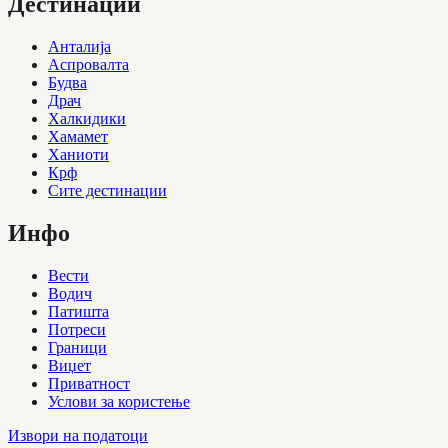
Дестинации
Анталија
Аспровалта
Будва
Драч
Халкидики
Хамамет
Ханиоти
Крф
Сите дестинации
Инфо
Вести
Водич
Патишта
Потреси
Граници
Виџет
Приватност
Услови за користење
Извори на податоци