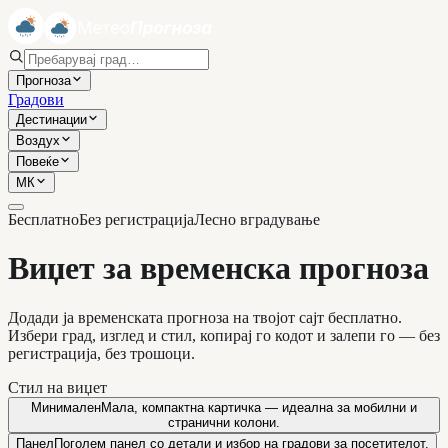
Прогноза
Градови
Дестинации
Воздух
Повеќе
МК
Бесплатно
Без регистрација
Лесно вградување
Виџет за временска прогноза
Додади ја временската прогноза на твојот сајт бесплатно.
Избери град, изглед и стил, копирај го кодот и залепи го — без
регистрација, без трошоци.
Стил на виџет
Минимален
Мала, компактна картичка — идеална за мобилни и
странични колони.
Панел
Поголем панел со детали и избор на градови за посетителот.