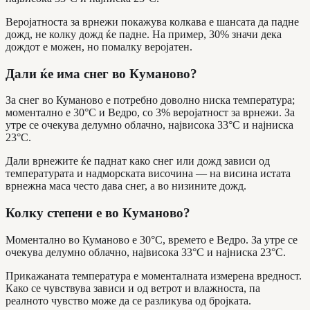
Веројатноста за врнежи покажува колкава е шансата да падне
дожд, не колку дожд ќе падне. На пример, 30% значи дека
дождот е можен, но помалку веројатен.
Дали ќе има снег во Куманово?
За снег во Куманово е потребно доволно ниска температура;
моментално е 30°C и Ведро, со 3% веројатност за врнежи. За
утре се очекува делумно облачно, највисока 33°C и најниска
23°C.
Дали врнежите ќе паднат како снег или дожд зависи од
температурата и надморската височина — на висина истата
врнежна маса често дава снег, а во низините дожд.
Колку степени е во Куманово?
Моментално во Куманово е 30°C, времето е Ведро. За утре се
очекува делумно облачно, највисока 33°C и најниска 23°C.
Прикажаната температура е моменталната измерена вредност.
Како се чувствува зависи и од ветрот и влажноста, па
реалното чувство може да се разликува од бројката.