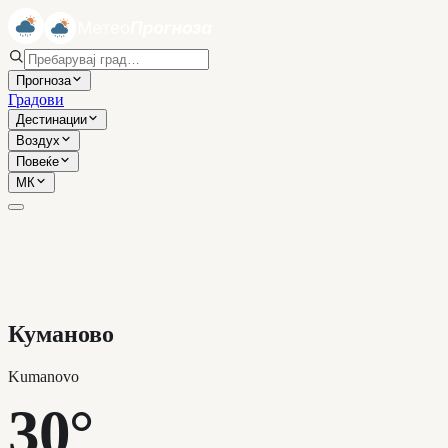
Прогноза
Градови
Дестинации
Воздух
Повеќе
МК
Куманово
Kumanovo
30°