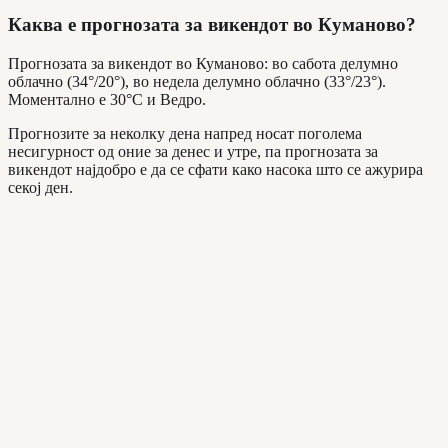
Каква е прогнозата за викендот во Куманово?
Прогнозата за викендот во Куманово: во сабота делумно
облачно (34°/20°), во недела делумно облачно (33°/23°).
Моментално е 30°C и Ведро.
Прогнозите за неколку дена напред носат поголема
несигурност од оние за денес и утре, па прогнозата за
викендот најдобро е да се сфати како насока што се ажурира
секој ден.