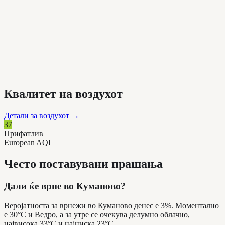
Квалитет на воздухот
Детали за воздухот
→
37
Прифатлив
European AQI
Често поставувани прашања
Дали ќе врне во Куманово?
Веројатноста за врнежи во Куманово денес е 3%. Моментално
е 30°C и Ведро, а за утре се очекува делумно облачно,
највисока 33°C и најниска 23°C.