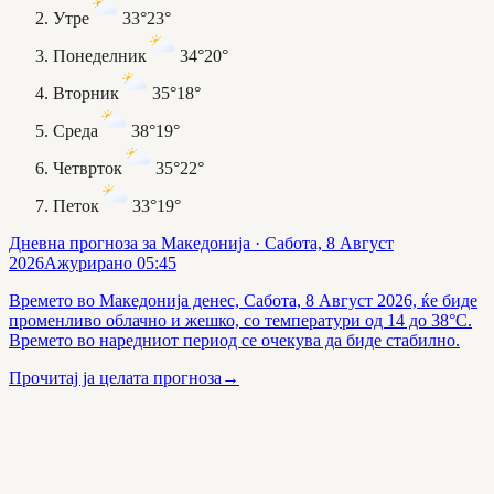
Утре
33°
23°
Понеделник
34°
20°
Вторник
35°
18°
Среда
38°
19°
Четврток
35°
22°
Петок
33°
19°
Дневна прогноза за Македонија
· Сабота, 8 Август
2026
Ажурирано
05:45
Времето во Македонија денес, Сабота, 8 Август 2026, ќе биде
променливо облачно и жешко, со температури од 14 до 38°C.
Времето во наредниот период се очекува да биде стабилно.
Прочитај ја целата прогноза
→