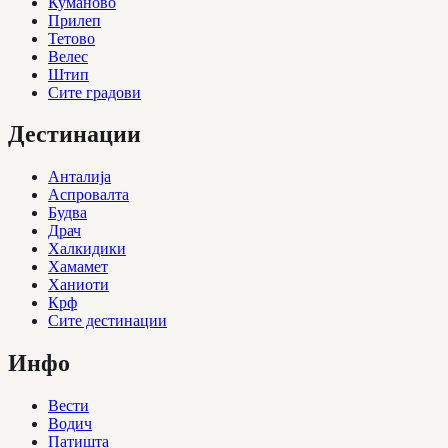
Куманово
Прилеп
Тетово
Велес
Штип
Сите градови
Дестинации
Анталија
Аспровалта
Будва
Драч
Халкидики
Хамамет
Ханиоти
Крф
Сите дестинации
Инфо
Вести
Водич
Патишта