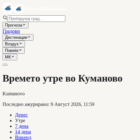
Прогноза
Градови
Дестинации
Воздух
Повеќе
МК
Времето утре во Куманово
Kumanovo
Последно ажурирано
:
9 Август 2026, 11:59
Денес
Утре
7 дена
14 дена
Викенд