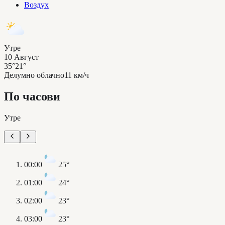
Воздух
Утре
10 Август
35°
21°
Делумно облачно
11 км/ч
По часови
Утре
00:00
25°
01:00
24°
02:00
23°
03:00
23°