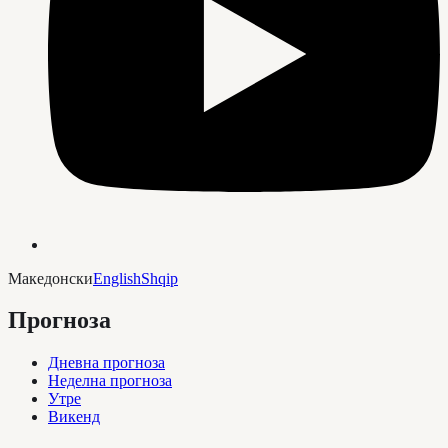
Македонски
English
Shqip
Прогноза
Дневна прогноза
Неделна прогноза
Утре
Викенд