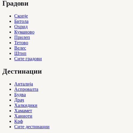
Градови
Скопје
Битола
Охрид
Куманово
Прилеп
Тетово
Велес
Штип
Сите градови
Дестинации
Анталија
Аспровалта
Будва
Драч
Халкидики
Хамамет
Ханиоти
Крф
Сите дестинации