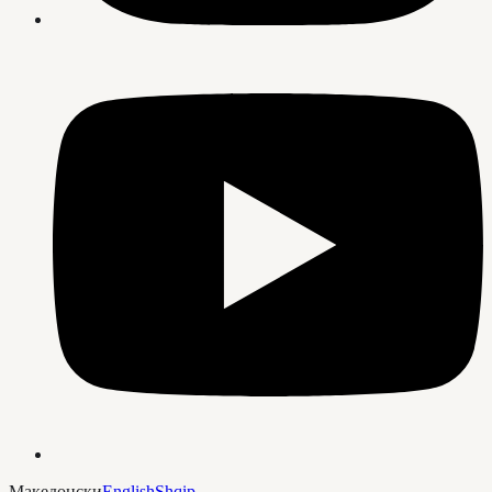
Македонски
English
Shqip