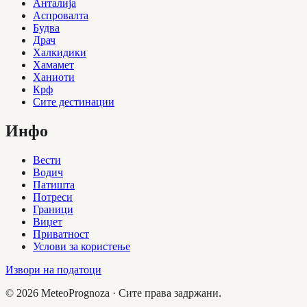
Анталија
Аспровалта
Будва
Драч
Халкидики
Хамамет
Ханиоти
Крф
Сите дестинации
Инфо
Вести
Водич
Патишта
Потреси
Граници
Виџет
Приватност
Услови за користење
Извори на податоци
©
2026
MeteoPrognoza ·
Сите права задржани.