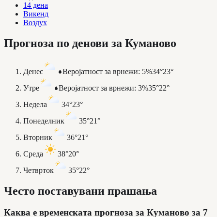
14 дена
Викенд
Воздух
Прогноза по денови за Куманово
Денес
Веројатност за врнежи
:
5%
34°
23°
Утре
Веројатност за врнежи
:
3%
35°
22°
Недела
34°
23°
Понеделник
35°
21°
Вторник
36°
21°
Среда
38°
20°
Четврток
35°
22°
Често поставувани прашања
Каква е временската прогноза за Куманово за 7