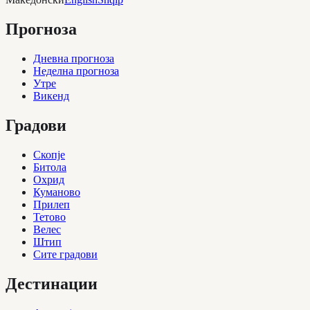
Прогноза
Дневна прогноза
Неделна прогноза
Утре
Викенд
Градови
Скопје
Битола
Охрид
Куманово
Прилеп
Тетово
Велес
Штип
Сите градови
Дестинации