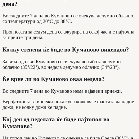
дена?
Во следните 7 дена во Куманово се очекува делумно облачно,
со температури од 20°C до 38°C.
Прогнозата за седум дена се ажурира на секој час и е најточна
за првите три дена.
Колку степени ќе биде во Куманово викендов?
За викендот во Куманово се очекува во сабота делумно
облачно (35°/22°), во недела делумно облачно (34°/23°).
Ќе врне ли во Куманово оваа недела?
Во следните 7 дена во Куманово нема најавени врнежи.
Веројатноста за врнежи покажува колкава е шансата да падне
дожд, не колку дожд ќе падне.
Кој ден од неделата ќе биде најтопол во
Куманово?
Најтопол ден во Куманово се очекува да биде Среда (38°C), а