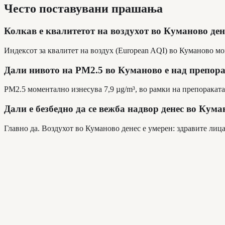
Често поставувани прашања
Колкав е квалитетот на воздухот во Куманово ден
Индексот за квалитет на воздух (European AQI) во Куманово мо
Дали нивото на PM2.5 во Куманово е над препор
PM2.5 моментално изнесува 7,9 µg/m³, во рамки на препораката 
Дали е безбедно да се вежба надвор денес во Кум
Главно да. Воздухот во Куманово денес е умерен: здравите лиц