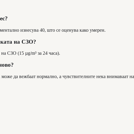
ес?
ментално изнесува 40, што се оценува како умерен.
аката на СЗО?
на СЗО (15 µg/m³ за 24 часа).
аново?
а може да вежбаат нормално, а чувствителните нека внимаваат н