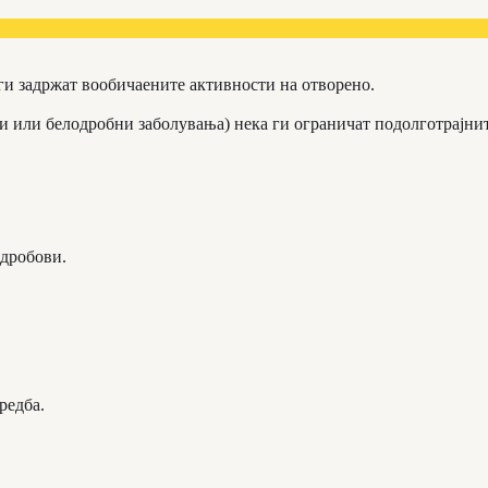
 ги задржат вообичаените активности на отворено.
ви или белодробни заболувања) нека ги ограничат подолготрајни
 дробови.
редба.