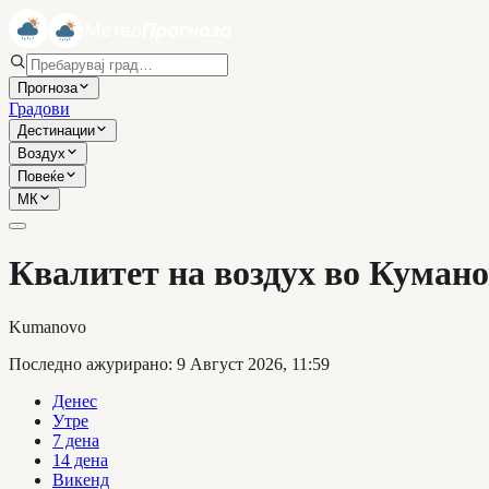
Прогноза
Градови
Дестинации
Воздух
Повеќе
МК
Квалитет на воздух во Куман
Kumanovo
Последно ажурирано
:
9 Август 2026, 11:59
Денес
Утре
7 дена
14 дена
Викенд