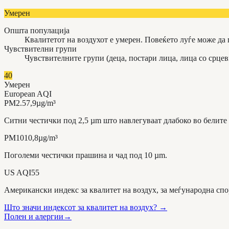
Умерен
Општа популација
Квалитетот на воздухот е умерен. Повеќето луѓе може да
Чувствителни групи
Чувствителните групи (деца, постари лица, лица со срце
40
Умерен
European AQI
PM2.5
7,9
µg/m³
Ситни честички под 2,5 µm што навлегуваат длабоко во белите
PM10
10,8
µg/m³
Поголеми честички прашина и чад под 10 µm.
US AQI
55
Американски индекс за квалитет на воздух, за меѓународна спо
Што значи индексот за квалитет на воздух?
→
Полен и алергии
→