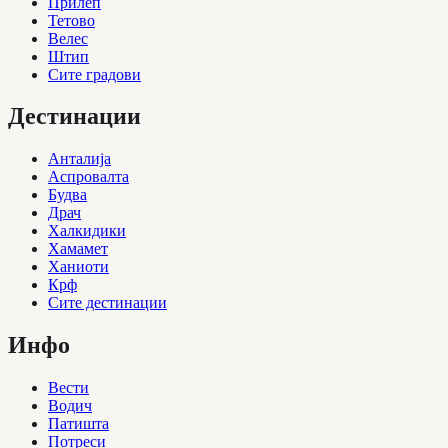
Прилеп
Тетово
Велес
Штип
Сите градови
Дестинации
Анталија
Аспровалта
Будва
Драч
Халкидики
Хамамет
Ханиоти
Крф
Сите дестинации
Инфо
Вести
Водич
Патишта
Потреси