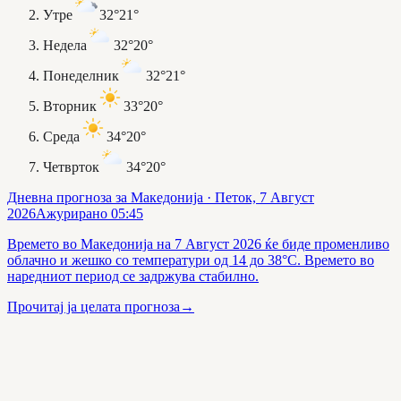
Утре
32°
21°
Недела
32°
20°
Понеделник
32°
21°
Вторник
33°
20°
Среда
34°
20°
Четврток
34°
20°
Дневна прогноза за Македонија
· Петок, 7 Август
2026
Ажурирано
05:45
Времето во Македонија на 7 Август 2026 ќе биде променливо
облачно и жешко со температури од 14 до 38°C. Времето во
наредниот период се задржува стабилно.
Прочитај ја целата прогноза
→