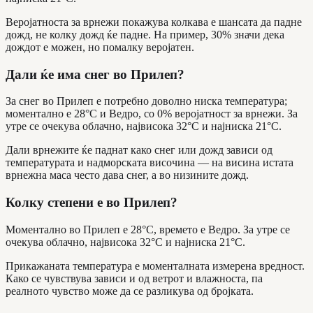
Веројатноста за врнежи покажува колкава е шансата да падне
дожд, не колку дожд ќе падне. На пример, 30% значи дека
дождот е можен, но помалку веројатен.
Дали ќе има снег во Прилеп?
За снег во Прилеп е потребно доволно ниска температура;
моментално е 28°C и Ведро, со 0% веројатност за врнежи. За
утре се очекува облачно, највисока 32°C и најниска 21°C.
Дали врнежите ќе паднат како снег или дожд зависи од
температурата и надморската височина — на висина истата
врнежна маса често дава снег, а во низините дожд.
Колку степени е во Прилеп?
Моментално во Прилеп е 28°C, времето е Ведро. За утре се
очекува облачно, највисока 32°C и најниска 21°C.
Прикажаната температура е моменталната измерена вредност.
Како се чувствува зависи и од ветрот и влажноста, па
реалното чувство може да се разликува од бројката.