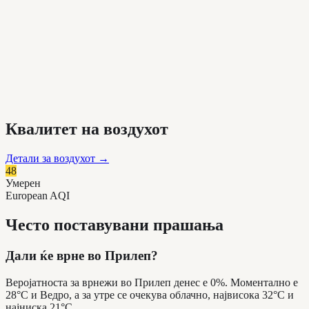
Квалитет на воздухот
Детали за воздухот
→
48
Умерен
European AQI
Често поставувани прашања
Дали ќе врне во Прилеп?
Веројатноста за врнежи во Прилеп денес е 0%. Моментално е
28°C и Ведро, а за утре се очекува облачно, највисока 32°C и
најниска 21°C.