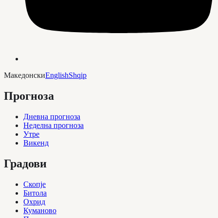
Македонски
English
Shqip
Прогноза
Дневна прогноза
Неделна прогноза
Утре
Викенд
Градови
Скопје
Битола
Охрид
Куманово