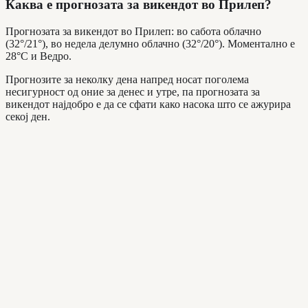
Каква е прогнозата за викендот во Прилеп?
Прогнозата за викендот во Прилеп: во сабота облачно
(32°/21°), во недела делумно облачно (32°/20°). Моментално е
28°C и Ведро.
Прогнозите за неколку дена напред носат поголема
несигурност од оние за денес и утре, па прогнозата за
викендот најдобро е да се сфати како насока што се ажурира
секој ден.