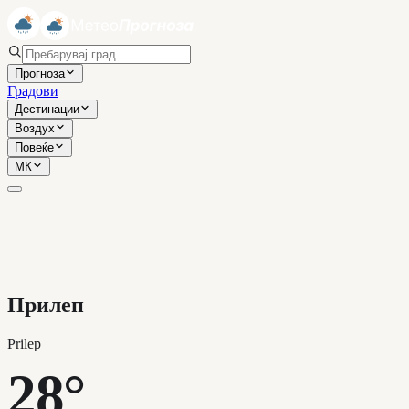
Прогноза
Градови
Дестинации
Воздух
Повеќе
МК
Прилеп
Prilep
28°