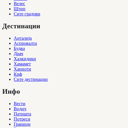
Велес
Штип
Сите градови
Дестинации
Анталија
Аспровалта
Будва
Драч
Халкидики
Хамамет
Ханиоти
Крф
Сите дестинации
Инфо
Вести
Водич
Патишта
Потреси
Граници