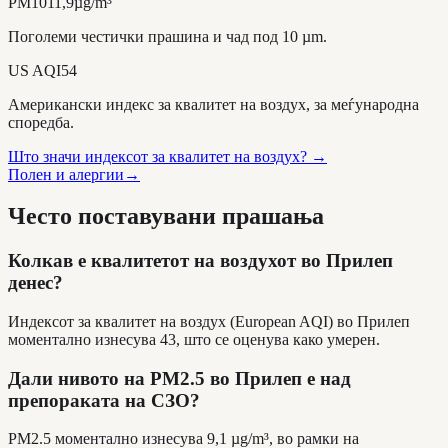
PM10
11,9
µg/m³
Поголеми честички прашина и чад под 10 µm.
US AQI
54
Американски индекс за квалитет на воздух, за меѓународна
споредба.
Што значи индексот за квалитет на воздух?
→
Полен и алергии
→
Често поставувани прашања
Колкав е квалитетот на воздухот во Прилеп
денес?
Индексот за квалитет на воздух (European AQI) во Прилеп
моментално изнесува 43, што се оценува како умерен.
Дали нивото на PM2.5 во Прилеп е над
препораката на СЗО?
PM2.5 моментално изнесува 9,1 µg/m³, во рамки на