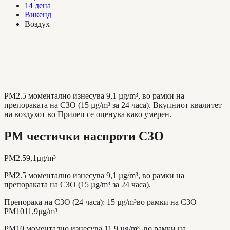
14 дена
Викенд
Воздух
PM2.5 моментално изнесува 9,1 µg/m³, во рамки на
препораката на СЗО (15 µg/m³ за 24 часа). Вкупниот квалитет
на воздухот во Прилеп се оценува како умерен.
PM честички наспроти СЗО
PM2.5
9,1
µg/m³
PM2.5 моментално изнесува 9,1 µg/m³, во рамки на
препораката на СЗО (15 µg/m³ за 24 часа).
Препорака на СЗО (24 часа)
:
15
µg/m³
во рамки на СЗО
PM10
11,9
µg/m³
PM10 моментално изнесува 11,9 µg/m³, во рамки на