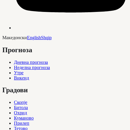
Македонски
English
Shqip
Прогноза
Дневна прогноза
Неделна прогноза
Утре
Викенд
Градови
Скопје
Битола
Охрид
Куманово
Прилеп
Тетово