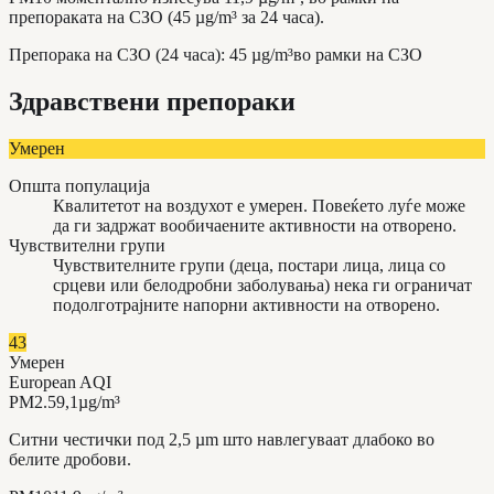
препораката на СЗО (45 µg/m³ за 24 часа).
Препорака на СЗО (24 часа)
:
45
µg/m³
во рамки на СЗО
Здравствени препораки
Умерен
Општа популација
Квалитетот на воздухот е умерен. Повеќето луѓе може
да ги задржат вообичаените активности на отворено.
Чувствителни групи
Чувствителните групи (деца, постари лица, лица со
срцеви или белодробни заболувања) нека ги ограничат
подолготрајните напорни активности на отворено.
43
Умерен
European AQI
PM2.5
9,1
µg/m³
Ситни честички под 2,5 µm што навлегуваат длабоко во
белите дробови.