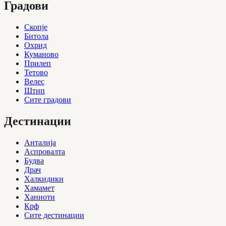
Градови
Скопје
Битола
Охрид
Куманово
Прилеп
Тетово
Велес
Штип
Сите градови
Дестинации
Анталија
Аспровалта
Будва
Драч
Халкидики
Хамамет
Ханиоти
Крф
Сите дестинации