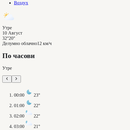
Воздух
Утре
10 Август
32°
20°
Делумно облачно
12 км/ч
По часови
Утре
00:00
23°
01:00
22°
02:00
22°
03:00
21°