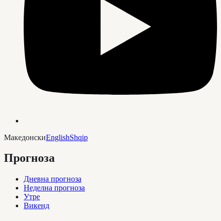
Македонски
English
Shqip
Прогноза
Дневна прогноза
Неделна прогноза
Утре
Викенд