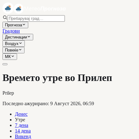
Прогноза
Градови
Дестинации
Воздух
Повеќе
МК
Времето утре во Прилеп
Prilep
Последно ажурирано
:
9 Август 2026, 06:59
Денес
Утре
7 дена
14 дена
Викенд