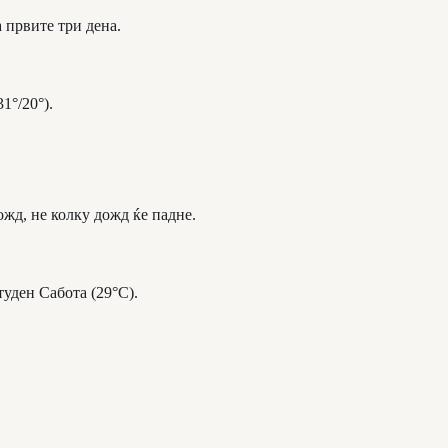
а првите три дена.
1°/20°).
ожд, не колку дожд ќе падне.
туден Сабота (29°C).