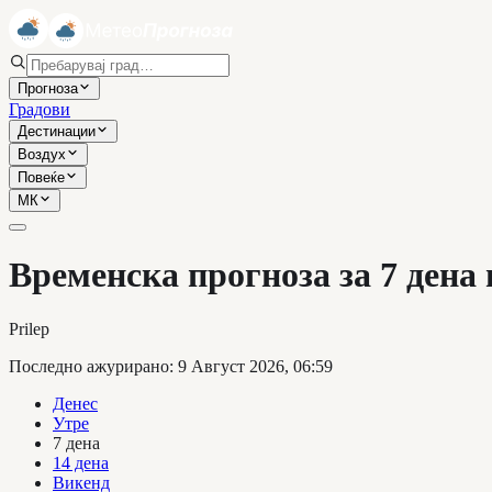
Прогноза
Градови
Дестинации
Воздух
Повеќе
МК
Временска прогноза за 7 дена
Prilep
Последно ажурирано
:
9 Август 2026, 06:59
Денес
Утре
7 дена
14 дена
Викенд