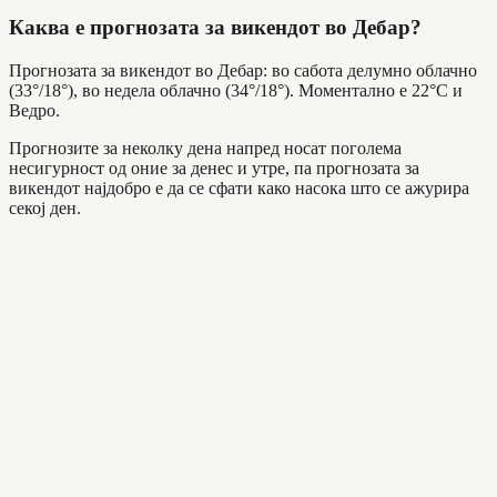
Каква е прогнозата за викендот во Дебар?
Прогнозата за викендот во Дебар: во сабота делумно облачно
(33°/18°), во недела облачно (34°/18°). Моментално е 22°C и
Ведро.
Прогнозите за неколку дена напред носат поголема
несигурност од оние за денес и утре, па прогнозата за
викендот најдобро е да се сфати како насока што се ажурира
секој ден.