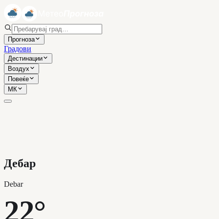
Прогноза
Градови
Дестинации
Воздух
Повеќе
МК
Дебар
Debar
22°