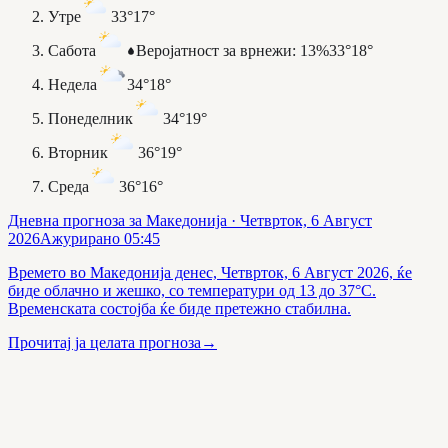
Утре
33°
17°
Сабота
Веројатност за врнежи
:
13%
33°
18°
Недела
34°
18°
Понеделник
34°
19°
Вторник
36°
19°
Среда
36°
16°
Дневна прогноза за Македонија
· Четврток, 6 Август
2026
Ажурирано
05:45
Времето во Македонија денес, Четврток, 6 Август 2026, ќе
биде облачно и жешко, со температури од 13 до 37°C.
Временската состојба ќе биде претежно стабилна.
Прочитај ја целата прогноза
→