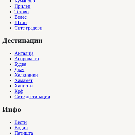
Куманово
Прилеп
Тетово
Велес
Штип
Сите градови
Дестинации
Анталија
Аспровалта
Будва
Драч
Халкидики
Хамамет
Ханиоти
Крф
Сите дестинации
Инфо
Вести
Водич
Патишта