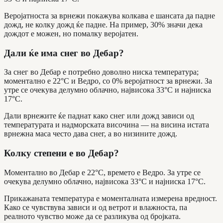
Веројатноста за врнежи покажува колкава е шансата да падне
дожд, не колку дожд ќе падне. На пример, 30% значи дека
дождот е можен, но помалку веројатен.
Дали ќе има снег во Дебар?
За снег во Дебар е потребно доволно ниска температура;
моментално е 22°C и Ведро, со 0% веројатност за врнежи. За
утре се очекува делумно облачно, највисока 33°C и најниска
17°C.
Дали врнежите ќе паднат како снег или дожд зависи од
температурата и надморската височина — на висина истата
врнежна маса често дава снег, а во низините дожд.
Колку степени е во Дебар?
Моментално во Дебар е 22°C, времето е Ведро. За утре се
очекува делумно облачно, највисока 33°C и најниска 17°C.
Прикажаната температура е моменталната измерена вредност.
Како се чувствува зависи и од ветрот и влажноста, па
реалното чувство може да се разликува од бројката.