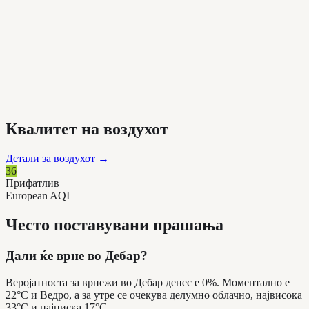
Квалитет на воздухот
Детали за воздухот
→
36
Прифатлив
European AQI
Често поставувани прашања
Дали ќе врне во Дебар?
Веројатноста за врнежи во Дебар денес е 0%. Моментално е
22°C и Ведро, а за утре се очекува делумно облачно, највисока
33°C и најниска 17°C.