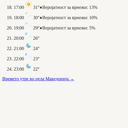
17:00
31°
Веројатност за врнежи
:
13%
18:00
30°
Веројатност за врнежи
:
10%
19:00
29°
Веројатност за врнежи
:
5%
20:00
26°
21:00
24°
22:00
23°
23:00
22°
Времето утре во цела Македонија
→