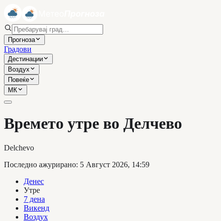
Прогноза
Градови
Дестинации
Воздух
Повеќе
МК
Времето утре во Делчево
Delchevo
Последно ажурирано
:
5 Август 2026, 14:59
Денес
Утре
7 дена
Викенд
Воздух