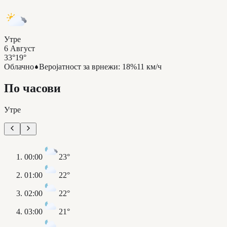
Утре
6 Август
33°
19°
Облачно
Веројатност за врнежи
:
18%
11 км/ч
По часови
Утре
00:00
23°
01:00
22°
02:00
22°
03:00
21°