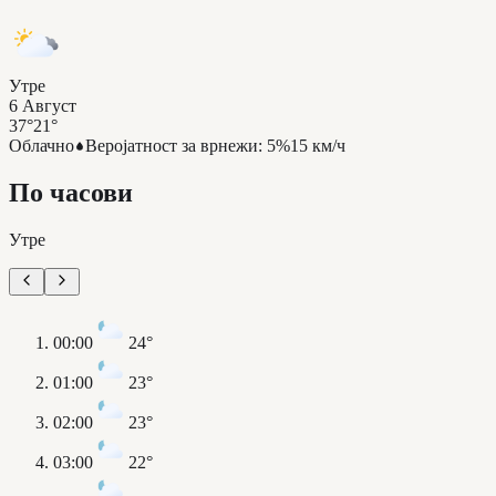
Утре
6 Август
37°
21°
Облачно
Веројатност за врнежи
:
5%
15 км/ч
По часови
Утре
00:00
24°
01:00
23°
02:00
23°
03:00
22°