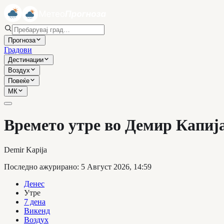
Прогноза
Градови
Дестинации
Воздух
Повеќе
МК
Времето утре во Демир Капиј
Demir Kapija
Последно ажурирано
:
5 Август 2026, 14:59
Денес
Утре
7 дена
Викенд
Воздух