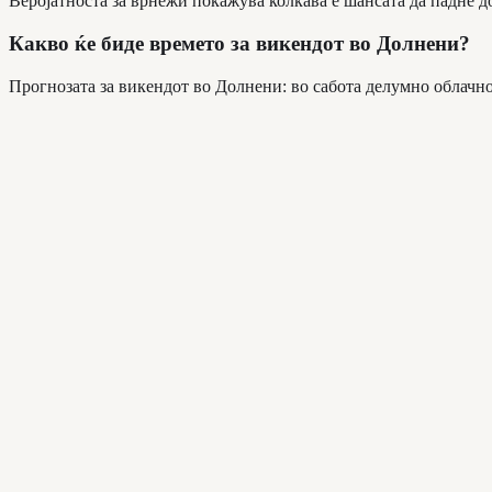
Веројатноста за врнежи покажува колкава е шансата да падне до
Какво ќе биде времето за викендот во Долнени?
Прогнозата за викендот во Долнени: во сабота делумно облачно (