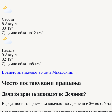
Сабота
8 Август
33°
19°
Делумно облачно
12 км/ч
Недела
9 Август
32°
19°
Делумно облачно
8 км/ч
Времето за викендот во цела Македонија
→
Често поставувани прашања
Дали ќе врне за викендот во Долнени?
Веројатноста за врнежи за викендот во Долнени е 0% во сабота