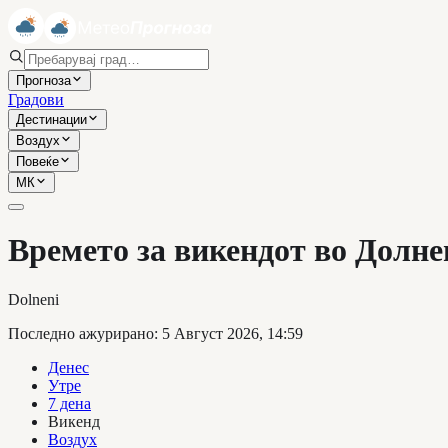
Прогноза
Градови
Дестинации
Воздух
Повеќе
МК
Времето за викендот во Долне
Dolneni
Последно ажурирано
:
5 Август 2026, 14:59
Денес
Утре
7 дена
Викенд
Воздух