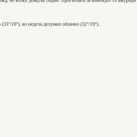
жд, не колку дожд ќе падне. Прогнозата за викендот се ажурира 
33°/19°), во недела делумно облачно (32°/19°).