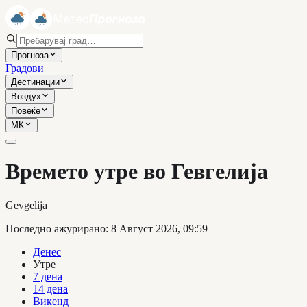
Прогноза
Градови
Дестинации
Воздух
Повеќе
МК
Времето утре во Гевгелија
Gevgelija
Последно ажурирано
:
8 Август 2026, 09:59
Денес
Утре
7 дена
14 дена
Викенд