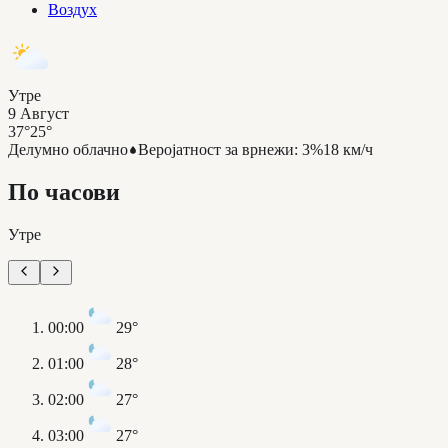
Воздух
Утре
9 Август
37°
25°
Делумно облачно
Веројатност за врнежи
:
3%
18 км/ч
По часови
Утре
00:00
29°
01:00
28°
02:00
27°
03:00
27°