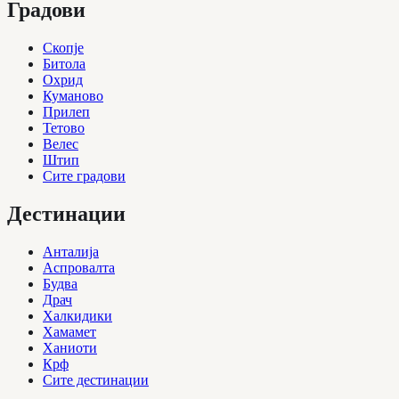
Градови
Скопје
Битола
Охрид
Куманово
Прилеп
Тетово
Велес
Штип
Сите градови
Дестинации
Анталија
Аспровалта
Будва
Драч
Халкидики
Хамамет
Ханиоти
Крф
Сите дестинации