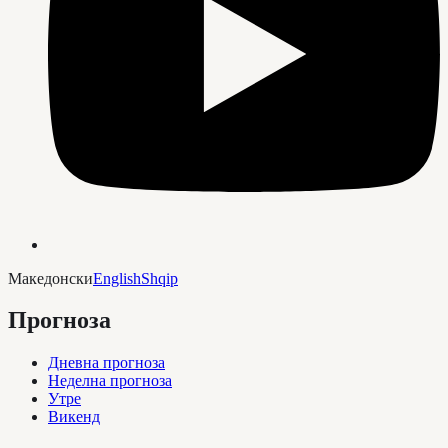
Македонски
English
Shqip
Прогноза
Дневна прогноза
Неделна прогноза
Утре
Викенд