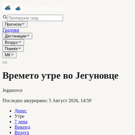
Прогноза
Градови
Дестинации
Воздух
Повеќе
МК
Времето утре во Јегуновце
Jegunovce
Последно ажурирано
:
5 Август 2026, 14:59
Денес
Утре
7 дена
Викенд
Воздух