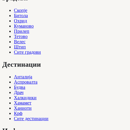
Скопје
Битола
Охрид
Куманово
Прилеп
Тетово
Велес
Штип
Сите градови
Дестинации
Анталија
Аспровалта
Будва
Драч
Халкидики
Хамамет
Ханиоти
Крф
Сите дестинации