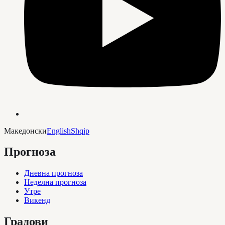
Македонски
English
Shqip
Прогноза
Дневна прогноза
Неделна прогноза
Утре
Викенд
Градови