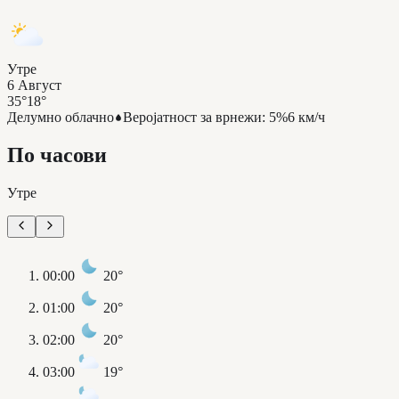
Утре
6 Август
35°
18°
Делумно облачно
Веројатност за врнежи
:
5%
6 км/ч
По часови
Утре
00:00
20°
01:00
20°
02:00
20°
03:00
19°