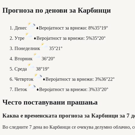
Прогноза по денови за Карбинци
Денес
Веројатност за врнежи
:
8%
35°
19°
Утре
Веројатност за врнежи
:
5%
35°
20°
Понеделник
35°
21°
Вторник
36°
20°
Среда
38°
19°
Четврток
Веројатност за врнежи
:
3%
36°
22°
Петок
Веројатност за врнежи
:
3%
33°
20°
Често поставувани прашања
Каква е временската прогноза за Карбинци за 7 д
Во следните 7 дена во Карбинци се очекува делумно облачно, с