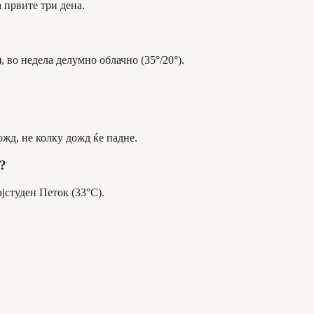
а првите три дена.
, во недела делумно облачно (35°/20°).
ожд, не колку дожд ќе падне.
?
јстуден Петок (33°C).