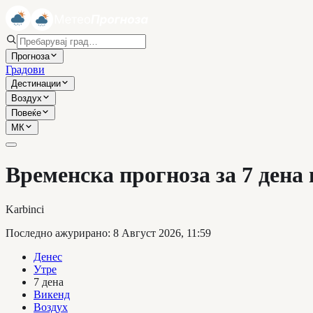
Прогноза
Градови
Дестинации
Воздух
Повеќе
МК
Временска прогноза за 7 дена
Karbinci
Последно ажурирано
:
8 Август 2026, 11:59
Денес
Утре
7 дена
Викенд
Воздух