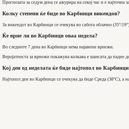
Прогнозата за седум дена се ажурира на секој час и е најточна з
Колку степени ќе биде во Карбинци викендов?
За викендот во Карбинци се очекува во сабота облачно (35°/19°)
Ќе врне ли во Карбинци оваа недела?
Во следните 7 дена во Карбинци нема најавени врнежи.
Веројатноста за врнежи покажува колкава е шансата да падне д
Кој ден од неделата ќе биде најтопол во Карбинци
Најтопол ден во Карбинци се очекува да биде Среда (38°C), а на