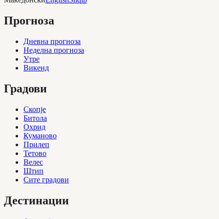
Прогноза
Дневна прогноза
Неделна прогноза
Утре
Викенд
Градови
Скопје
Битола
Охрид
Куманово
Прилеп
Тетово
Велес
Штип
Сите градови
Дестинации