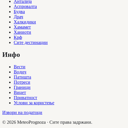
Анталија
Аспровалта
Будва
Драч
Халкидики
Хамамет
Ханиоти
Крф
Сите дестинации
Инфо
Вести
Водич
Патишта
Потреси
Граници
Виџет
Приватност
Услови за користење
Извори на податоци
©
2026
MeteoPrognoza ·
Сите права задржани.