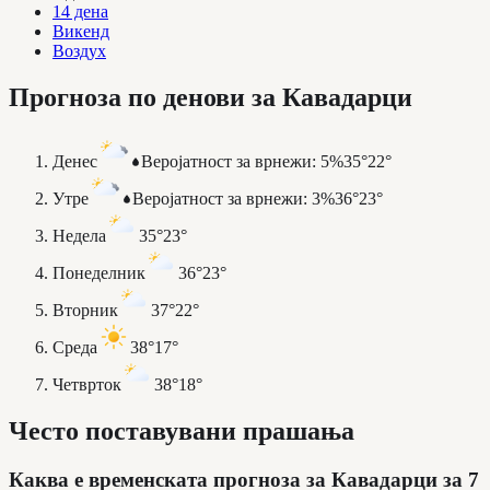
14 дена
Викенд
Воздух
Прогноза по денови за Кавадарци
Денес
Веројатност за врнежи
:
5%
35°
22°
Утре
Веројатност за врнежи
:
3%
36°
23°
Недела
35°
23°
Понеделник
36°
23°
Вторник
37°
22°
Среда
38°
17°
Четврток
38°
18°
Често поставувани прашања
Каква е временската прогноза за Кавадарци за 7