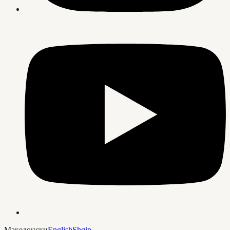
Македонски
English
Shqip