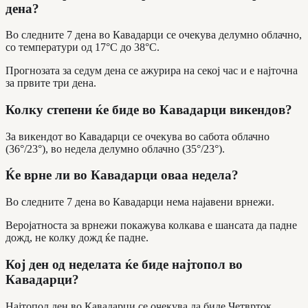
дена?
Во следните 7 дена во Кавадарци се очекува делумно облачно,
со температури од 17°C до 38°C.
Прогнозата за седум дена се ажурира на секој час и е најточна
за првите три дена.
Колку степени ќе биде во Кавадарци викендов?
За викендот во Кавадарци се очекува во сабота облачно
(36°/23°), во недела делумно облачно (35°/23°).
Ќе врне ли во Кавадарци оваа недела?
Во следните 7 дена во Кавадарци нема најавени врнежи.
Веројатноста за врнежи покажува колкава е шансата да падне
дожд, не колку дожд ќе падне.
Кој ден од неделата ќе биде најтопол во
Кавадарци?
Најтопол ден во Кавадарци се очекува да биде Четврток