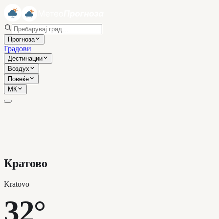
Прогноза
Градови
Дестинации
Воздух
Повеќе
МК
Кратово
Kratovo
32°