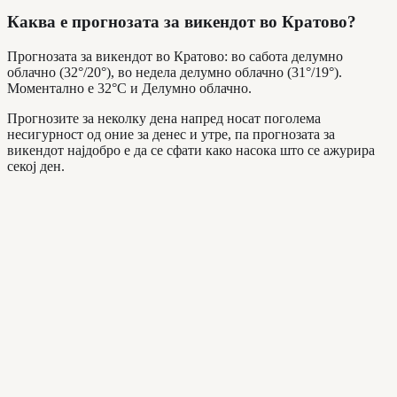
Каква е прогнозата за викендот во Кратово?
Прогнозата за викендот во Кратово: во сабота делумно
облачно (32°/20°), во недела делумно облачно (31°/19°).
Моментално е 32°C и Делумно облачно.
Прогнозите за неколку дена напред носат поголема
несигурност од оние за денес и утре, па прогнозата за
викендот најдобро е да се сфати како насока што се ажурира
секој ден.