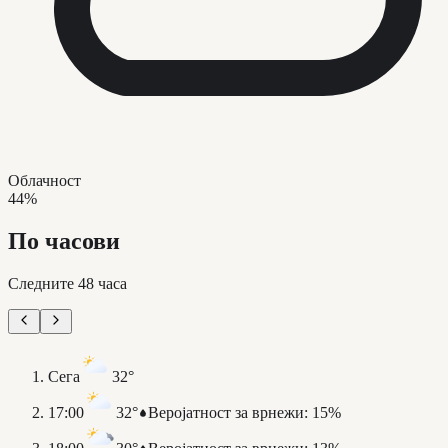
Облачност
44%
По часови
Следните 48 часа
Сега
32°
17:00
32°
Веројатност за врнежи
:
15%