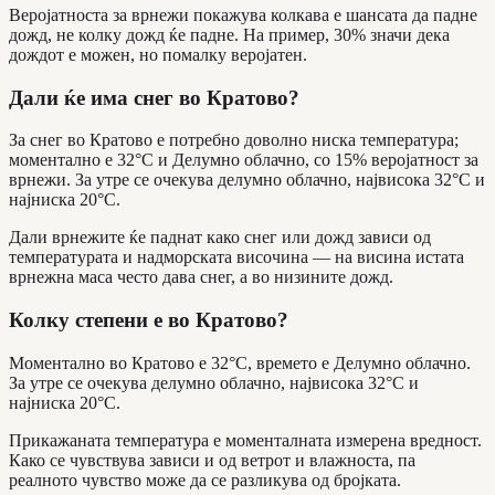
Веројатноста за врнежи покажува колкава е шансата да падне
дожд, не колку дожд ќе падне. На пример, 30% значи дека
дождот е можен, но помалку веројатен.
Дали ќе има снег во Кратово?
За снег во Кратово е потребно доволно ниска температура;
моментално е 32°C и Делумно облачно, со 15% веројатност за
врнежи. За утре се очекува делумно облачно, највисока 32°C и
најниска 20°C.
Дали врнежите ќе паднат како снег или дожд зависи од
температурата и надморската височина — на висина истата
врнежна маса често дава снег, а во низините дожд.
Колку степени е во Кратово?
Моментално во Кратово е 32°C, времето е Делумно облачно.
За утре се очекува делумно облачно, највисока 32°C и
најниска 20°C.
Прикажаната температура е моменталната измерена вредност.
Како се чувствува зависи и од ветрот и влажноста, па
реалното чувство може да се разликува од бројката.