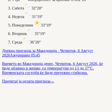
Сабота
32°
20°
Недела
31°
19°
Понеделник
33°
19°
Вторник
35°
19°
Среда
36°
20°
Дневна прогноза за Македонија
· Четврток, 6 Август
2026
Ажурирано
05:45
Времето во Македонија денес, Четврток, 6 Август 2026, ќе
биде облачно и жешко, со температури од 13 до 37°C.
Временската состојба ќе биде претежно стабилна.
Прочитај ја целата прогноза
→