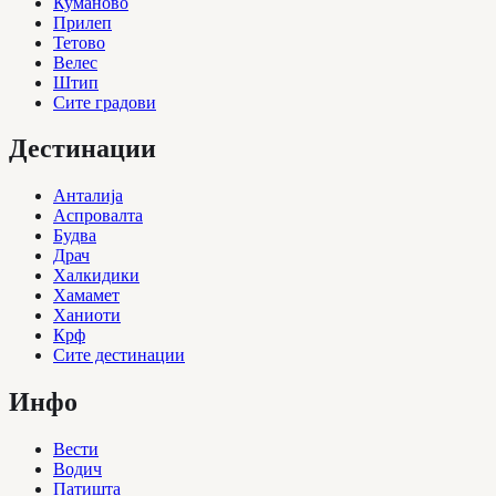
Куманово
Прилеп
Тетово
Велес
Штип
Сите градови
Дестинации
Анталија
Аспровалта
Будва
Драч
Халкидики
Хамамет
Ханиоти
Крф
Сите дестинации
Инфо
Вести
Водич
Патишта