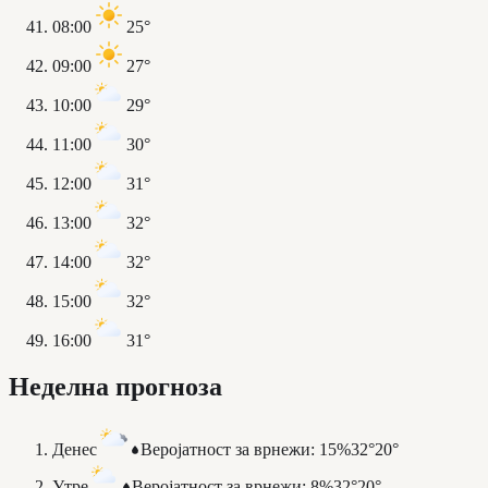
08:00
25°
09:00
27°
10:00
29°
11:00
30°
12:00
31°
13:00
32°
14:00
32°
15:00
32°
16:00
31°
Неделна прогноза
Денес
Веројатност за врнежи
:
15%
32°
20°
Утре
Веројатност за врнежи
:
8%
32°
20°