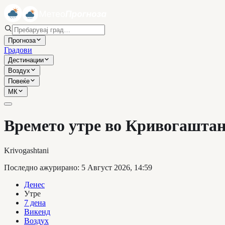
Прогноза
Градови
Дестинации
Воздух
Повеќе
МК
Времето утре во Кривогашта
Krivogashtani
Последно ажурирано
:
5 Август 2026, 14:59
Денес
Утре
7 дена
Викенд
Воздух