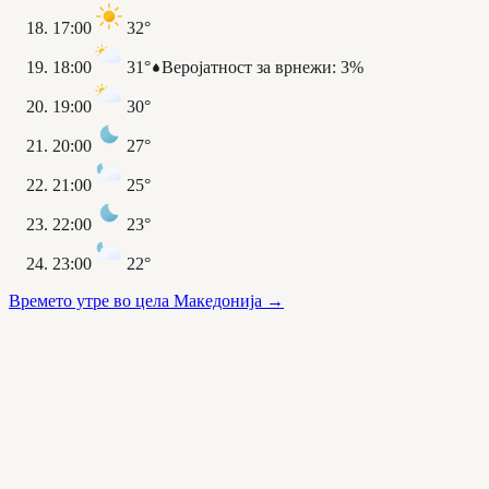
17:00
32°
18:00
31°
Веројатност за врнежи
:
3%
19:00
30°
20:00
27°
21:00
25°
22:00
23°
23:00
22°
Времето утре во цела Македонија
→