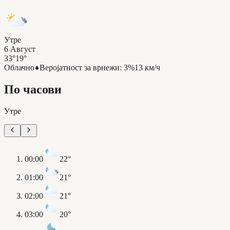
Утре
6 Август
33°
19°
Облачно
Веројатност за врнежи
:
3%
13 км/ч
По часови
Утре
00:00
22°
01:00
21°
02:00
21°
03:00
20°