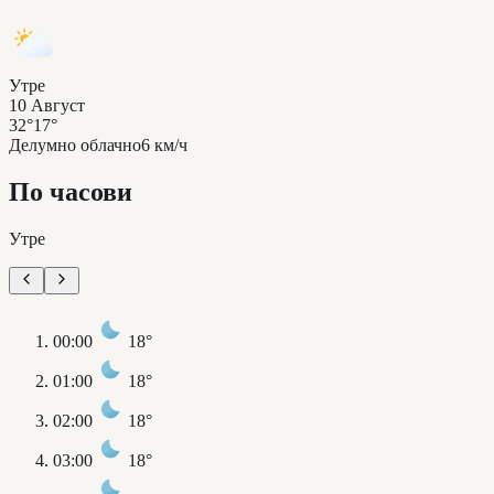
Утре
10 Август
32°
17°
Делумно облачно
6 км/ч
По часови
Утре
00:00
18°
01:00
18°
02:00
18°
03:00
18°