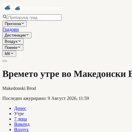
Прогноза
Градови
Дестинации
Воздух
Повеќе
МК
Времето утре во Македонски 
Makedonski Brod
Последно ажурирано
:
9 Август 2026, 11:59
Денес
Утре
7 дена
Викенд
Воздух