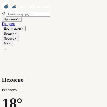
Прогноза
Градови
Дестинации
Воздух
Повеќе
МК
Пехчево
Pehchevo
18°