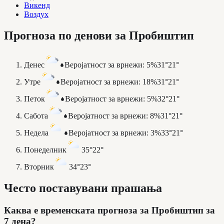
Викенд
Воздух
Прогноза по денови за Пробиштип
Денес
Веројатност за врнежи
:
5%
31°
21°
Утре
Веројатност за врнежи
:
18%
31°
21°
Петок
Веројатност за врнежи
:
5%
32°
21°
Сабота
Веројатност за врнежи
:
8%
31°
21°
Недела
Веројатност за врнежи
:
3%
33°
21°
Понеделник
35°
22°
Вторник
34°
23°
Често поставувани прашања
Каква е временската прогноза за Пробиштип за
7 дена?