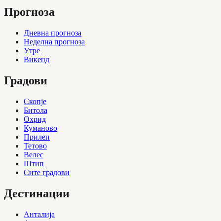
Прогноза
Дневна прогноза
Неделна прогноза
Утре
Викенд
Градови
Скопје
Битола
Охрид
Куманово
Прилеп
Тетово
Велес
Штип
Сите градови
Дестинации
Анталија