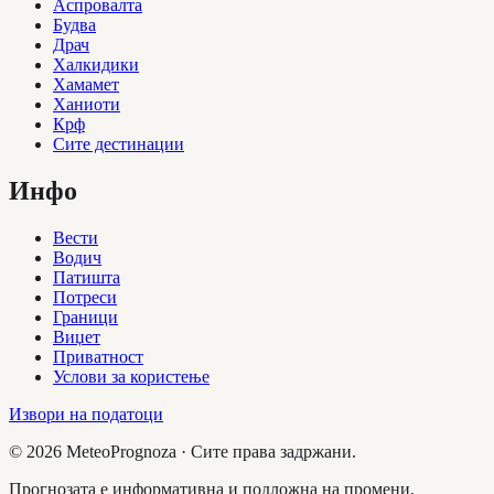
Аспровалта
Будва
Драч
Халкидики
Хамамет
Ханиоти
Крф
Сите дестинации
Инфо
Вести
Водич
Патишта
Потреси
Граници
Виџет
Приватност
Услови за користење
Извори на податоци
©
2026
MeteoPrognoza ·
Сите права задржани.
Прогнозата е информативна и подложна на промени.