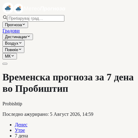
Прогноза
Градови
Дестинации
Воздух
Повеќе
МК
Временска прогноза за 7 дена
во Пробиштип
Probishtip
Последно ажурирано
:
5 Август 2026, 14:59
Денес
Утре
7 дена