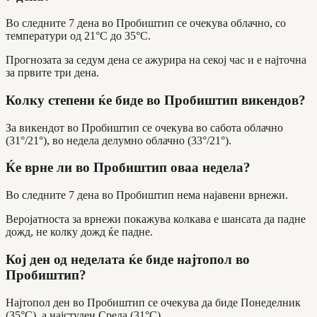
Во следните 7 дена во Пробиштип се очекува облачно, со
температури од 21°C до 35°C.
Прогнозата за седум дена се ажурира на секој час и е најточна
за првите три дена.
Колку степени ќе биде во Пробиштип викендов?
За викендот во Пробиштип се очекува во сабота облачно
(31°/21°), во недела делумно облачно (33°/21°).
Ќе врне ли во Пробиштип оваа недела?
Во следните 7 дена во Пробиштип нема најавени врнежи.
Веројатноста за врнежи покажува колкава е шансата да падне
дожд, не колку дожд ќе падне.
Кој ден од неделата ќе биде најтопол во
Пробиштип?
Најтопол ден во Пробиштип се очекува да биде Понеделник
(35°C), а најстуден Среда (31°C).