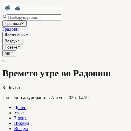
Прогноза
Градови
Дестинации
Воздух
Повеќе
МК
Времето утре во Радовиш
Radovish
Последно ажурирано
:
5 Август 2026, 14:59
Денес
Утре
7 дена
Викенд
Воздух