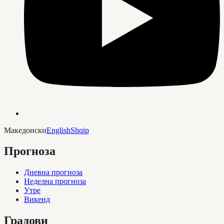
Македонски
English
Shqip
Прогноза
Дневна прогноза
Неделна прогноза
Утре
Викенд
Градови