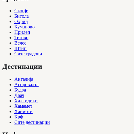
Скопје
Битола
Охрид
Куманово
Прилеп
Тетово
Велес
Штип
Сите градови
Дестинации
Анталија
Аспровалта
Будва
Драч
Халкидики
Хамамет
Ханиоти
Крф
Сите дестинации