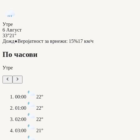
Утре
6 Август
33°
21°
Дожд
Веројатност за врнежи
:
15%
17 км/ч
По часови
Утре
00:00
22°
01:00
22°
02:00
22°
03:00
21°