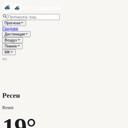
Прогноза
Градови
Дестинации
Воздух
Повеќе
МК
Ресен
Resen
19°