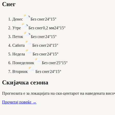
Снег
Денес
Без снег
24°
15°
Утре
Без снег
0,2 мм
24°
15°
Петок
Без снег
24°
15°
Сабота
Без снег
24°
15°
Недела
Без снег
24°
15°
Понеделник
Без снег
25°
15°
Вторник
Без снег
24°
15°
Скијачка сезона
Прогнозата е за локацијата на ски-центарот на наведената висо
Прочитај повеќе
→