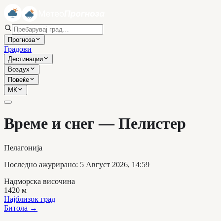
Прогноза
Градови
Дестинации
Воздух
Повеќе
МК
Време и снег — Пелистер
Пелагонија
Последно ажурирано
:
5 Август 2026, 14:59
Надморска височина
1420
м
Најблизок град
Битола
→