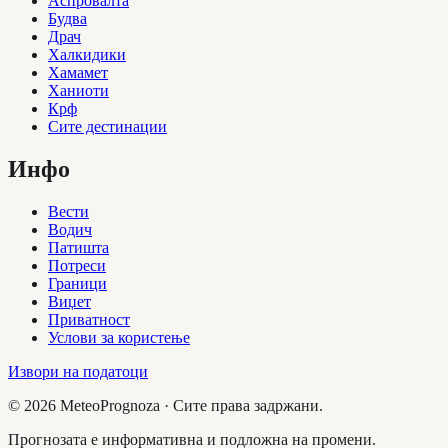
Аспровалта
Будва
Драч
Халкидики
Хамамет
Ханиоти
Крф
Сите дестинации
Инфо
Вести
Водич
Патишта
Потреси
Граници
Виџет
Приватност
Услови за користење
Извори на податоци
©
2026
MeteoPrognoza ·
Сите права задржани.
Прогнозата е информативна и подложна на промени.