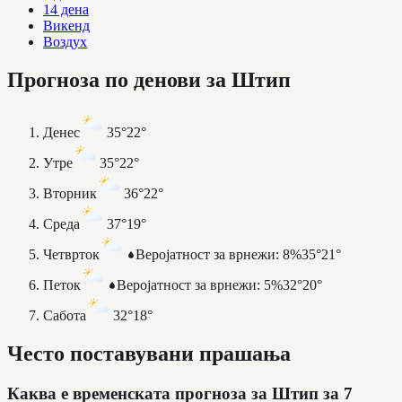
14 дена
Викенд
Воздух
Прогноза по денови за Штип
Денес
35°
22°
Утре
35°
22°
Вторник
36°
22°
Среда
37°
19°
Четврток
Веројатност за врнежи
:
8%
35°
21°
Петок
Веројатност за врнежи
:
5%
32°
20°
Сабота
32°
18°
Често поставувани прашања
Каква е временската прогноза за Штип за 7