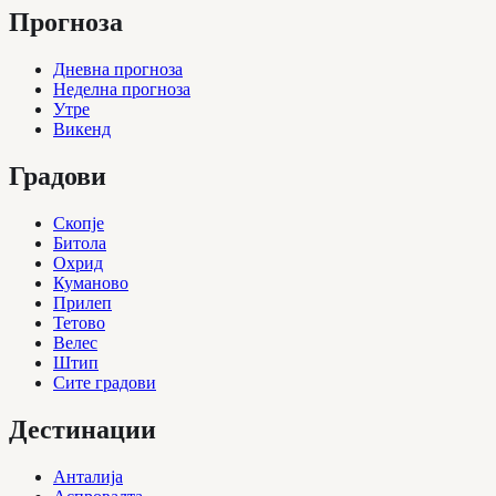
Прогноза
Дневна прогноза
Неделна прогноза
Утре
Викенд
Градови
Скопје
Битола
Охрид
Куманово
Прилеп
Тетово
Велес
Штип
Сите градови
Дестинации
Анталија