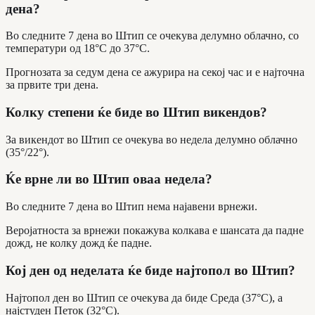
дена?
Во следните 7 дена во Штип се очекува делумно облачно, со
температури од 18°C до 37°C.
Прогнозата за седум дена се ажурира на секој час и е најточна
за првите три дена.
Колку степени ќе биде во Штип викендов?
За викендот во Штип се очекува во недела делумно облачно
(35°/22°).
Ќе врне ли во Штип оваа недела?
Во следните 7 дена во Штип нема најавени врнежи.
Веројатноста за врнежи покажува колкава е шансата да падне
дожд, не колку дожд ќе падне.
Кој ден од неделата ќе биде најтопол во Штип?
Најтопол ден во Штип се очекува да биде Среда (37°C), а
најстуден Петок (32°C).