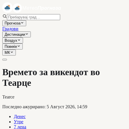
Прогноза
Градови
Дестинации
Воздух
Повеќе
МК
Времето за викендот во
Теарце
Tearce
Последно ажурирано
:
5 Август 2026, 14:59
Денес
Утре
7 дена