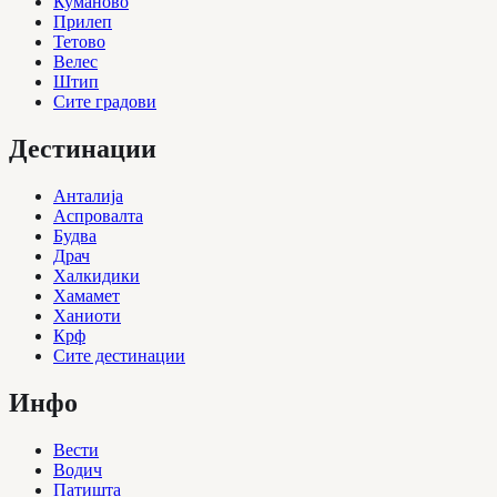
Куманово
Прилеп
Тетово
Велес
Штип
Сите градови
Дестинации
Анталија
Аспровалта
Будва
Драч
Халкидики
Хамамет
Ханиоти
Крф
Сите дестинации
Инфо
Вести
Водич
Патишта