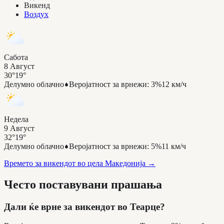
Викенд
Воздух
Сабота
8 Август
30°
19°
Делумно облачно
Веројатност за врнежи
:
3%
12 км/ч
Недела
9 Август
32°
19°
Делумно облачно
Веројатност за врнежи
:
5%
11 км/ч
Времето за викендот во цела Македонија
→
Често поставувани прашања
Дали ќе врне за викендот во Теарце?