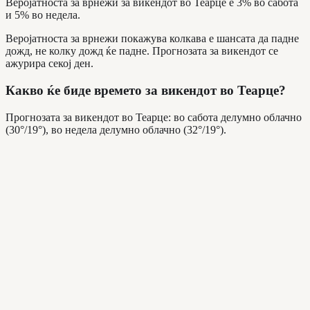
Веројатноста за врнежи за викендот во Теарце е 3% во сабота
и 5% во недела.
Веројатноста за врнежи покажува колкава е шансата да падне
дожд, не колку дожд ќе падне. Прогнозата за викендот се
ажурира секој ден.
Какво ќе биде времето за викендот во Теарце?
Прогнозата за викендот во Теарце: во сабота делумно облачно
(30°/19°), во недела делумно облачно (32°/19°).