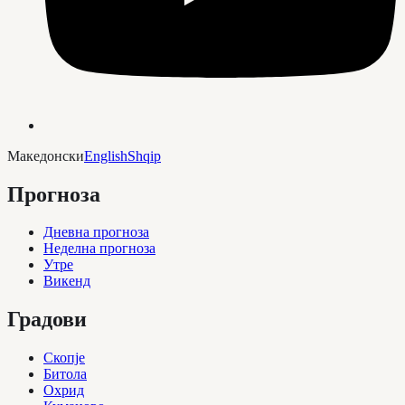
Македонски
English
Shqip
Прогноза
Дневна прогноза
Неделна прогноза
Утре
Викенд
Градови
Скопје
Битола
Охрид