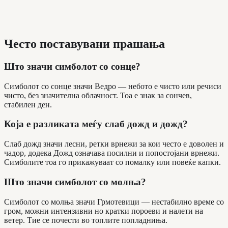
Често поставувани прашања
Што значи симболот со сонце?
Симболот со сонце значи Ведро — небото е чисто или речиси
чисто, без значителна облачност. Тоа е знак за сончев,
стабилен ден.
Која е разликата меѓу слаб дожд и дожд?
Слаб дожд значи лесни, ретки врнежи за кои често е доволен и
чадор, додека Дожд означава посилни и попостојани врнежи.
Симболите тоа го прикажуваат со помалку или повеќе капки.
Што значи симболот со молња?
Симболот со молња значи Грмотевици — нестабилно време со
гром, можни интензивни но кратки пороеви и налети на
ветер. Тие се почести во топлите попладниња.