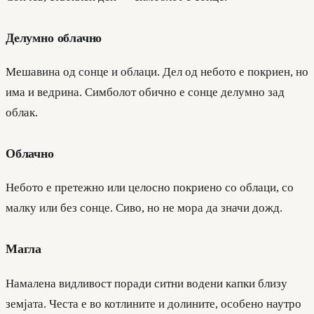
Делумно облачно
Мешавина од сонце и облаци. Дел од небото е покриен, но
има и ведрина. Симболот обично е сонце делумно зад
облак.
Облачно
Небото е претежно или целосно покриено со облаци, со
малку или без сонце. Сиво, но не мора да значи дожд.
Магла
Намалена видливост поради ситни водени капки близу
земјата. Честа е во котлините и долините, особено наутро