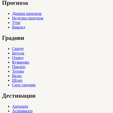
Прогноза
Дневна прогноза
Неделна прогноза
Утре
Викенд
Градови
Скопје
Битола
Охрид
Куманово
Прилеп
Тетово
Велес
Штип
Сите градови
Дестинации
Анталија
Аспровалта