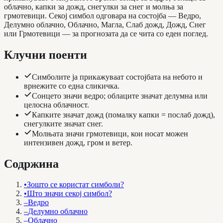
облачно, капки за дожд, снегулки за снег и молња за
грмотевици. Секој симбол одговара на состојба — Ведро,
Делумно облачно, Облачно, Магла, Слаб дожд, Дожд, Снег
или Грмотевици — за прогнозата да се чита со еден поглед.
Клучни поенти
Симболите ја прикажуваат состојбата на небото и
врнежите со една сликичка.
Сонцето значи ведро; облаците значат делумна или
целосна облачност.
Капките значат дожд (помалку капки = послаб дожд),
снегулките значат снег.
Молњата значи грмотевици, кои носат можен
интензивен дожд, гром и ветер.
Содржина
•
Зошто се користат симболи?
•
Што значи секој симбол?
–
Ведро
–
Делумно облачно
–
Облачно