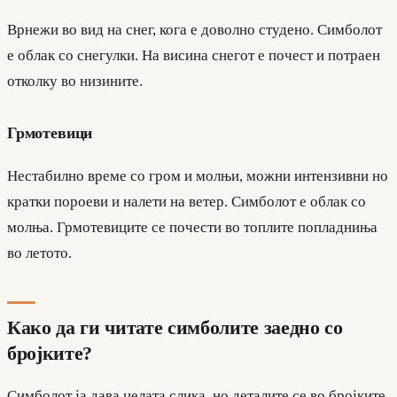
Врнежи во вид на снег, кога е доволно студено. Симболот
е облак со снегулки. На висина снегот е почест и потраен
отколку во низините.
Грмотевици
Нестабилно време со гром и молњи, можни интензивни но
кратки пороеви и налети на ветер. Симболот е облак со
молња. Грмотевиците се почести во топлите попладниња
во летото.
Како да ги читате симболите заедно со
бројките?
Симболот ја дава целата слика, но деталите се во бројките