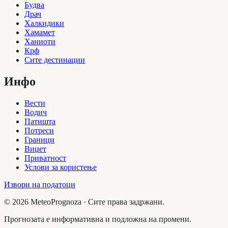
Будва
Драч
Халкидики
Хамамет
Ханиоти
Крф
Сите дестинации
Инфо
Вести
Водич
Патишта
Потреси
Граници
Виџет
Приватност
Услови за користење
Извори на податоци
©
2026
MeteoPrognoza ·
Сите права задржани.
Прогнозата е информативна и подложна на промени.