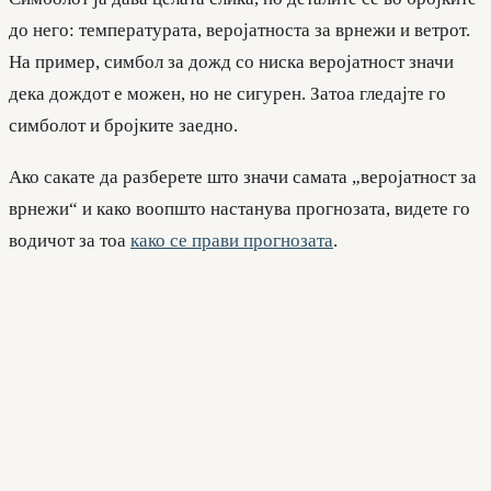
до него: температурата, веројатноста за врнежи и ветрот.
На пример, симбол за дожд со ниска веројатност значи
дека дождот е можен, но не сигурен. Затоа гледајте го
симболот и бројките заедно.
Ако сакате да разберете што значи самата „веројатност за
врнежи“ и како воопшто настанува прогнозата, видете го
водичот за тоа
како се прави прогнозата
.