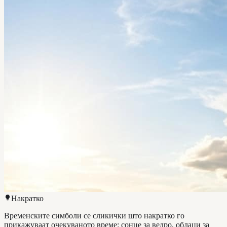
Накратко
Временските симболи се сликички што накратко го
прикажуваат очекуваното време: сонце за ведро, облаци за