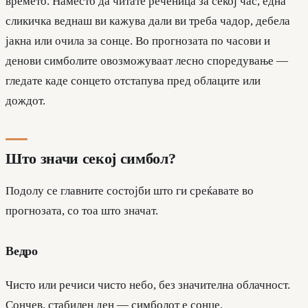
времето. Наместо да читате реченица за секој час, една
сликичка веднаш ви кажува дали ви треба чадор, дебела
јакна или очила за сонце. Во прогнозата по часови и
денови симболите овозможуваат лесно споредување —
гледате каде сонцето отстапува пред облаците или
дождот.
Што значи секој симбол?
Подолу се главните состојби што ги среќавате во
прогнозата, со тоа што значат.
Ведро
Чисто или речиси чисто небо, без значителна облачност.
Сончев, стабилен ден — симболот е сонце.