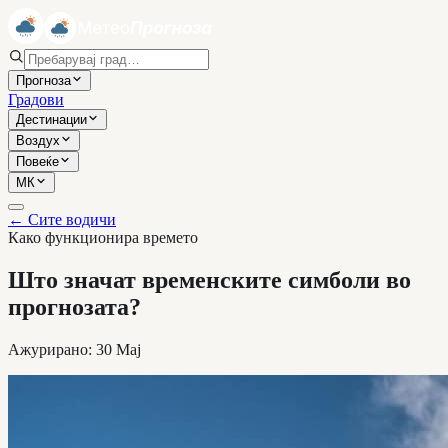
Прогноза
Градови
Дестинации
Воздух
Повеќе
МК
←
Сите водичи
Како функционира времето
Што значат временските симболи во
прогнозата?
Ажурирано
:
30 Мај