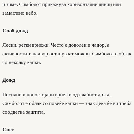
и зиме. Симболот прикажува хоризонтални линии или
замаглено небо.
Слаб дожд
Лесни, ретки врнежи. Често е доволен и чадор, а
активностите надвор остануваат можни. Симболот е облак
со неколку капки.
Дожд
Посилни и попостојани врнежи од слабиот дожд.
Симболот е облак со повеќе капки — знак дека ќе ви треба
соодветна заштита.
Снег