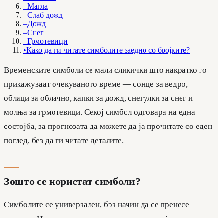
–
Магла
–
Слаб дожд
–
Дожд
–
Снег
–
Грмотевици
•
Како да ги читате симболите заедно со бројките?
Временските симболи се мали сликички што накратко го
прикажуваат очекуваното време — сонце за ведро,
облаци за облачно, капки за дожд, снегулки за снег и
молња за грмотевици. Секој симбол одговара на една
состојба, за прогнозата да можете да ја прочитате со еден
поглед, без да ги читате деталите.
Зошто се користат симболи?
Симболите се универзален, брз начин да се пренесе