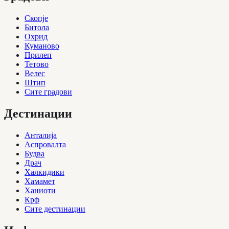
Скопје
Битола
Охрид
Куманово
Прилеп
Тетово
Велес
Штип
Сите градови
Дестинации
Анталија
Аспровалта
Будва
Драч
Халкидики
Хамамет
Ханиоти
Крф
Сите дестинации