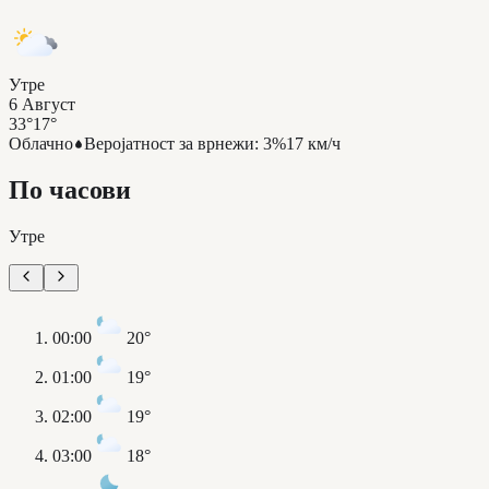
Утре
6 Август
33°
17°
Облачно
Веројатност за врнежи
:
3%
17 км/ч
По часови
Утре
00:00
20°
01:00
19°
02:00
19°
03:00
18°