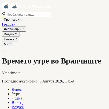
Прогноза
Градови
Дестинации
Воздух
Повеќе
МК
Времето утре во Врапчиште
Vrapchishte
Последно ажурирано
:
5 Август 2026, 14:59
Денес
Утре
7 дена
Викенд
Воздух