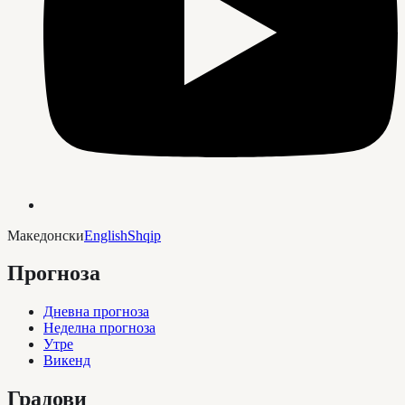
Македонски
English
Shqip
Прогноза
Дневна прогноза
Неделна прогноза
Утре
Викенд
Градови