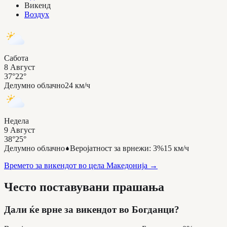
Викенд
Воздух
Сабота
8 Август
37°
22°
Делумно облачно
24 км/ч
Недела
9 Август
38°
25°
Делумно облачно
Веројатност за врнежи
:
3%
15 км/ч
Времето за викендот во цела Македонија
→
Често поставувани прашања
Дали ќе врне за викендот во Богданци?