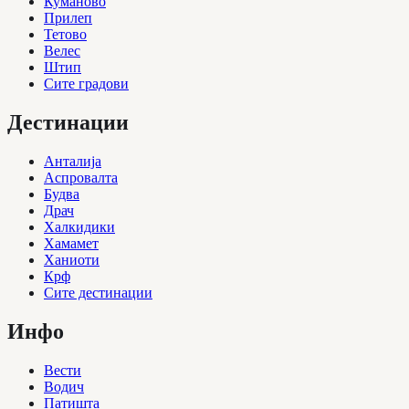
Куманово
Прилеп
Тетово
Велес
Штип
Сите градови
Дестинации
Анталија
Аспровалта
Будва
Драч
Халкидики
Хамамет
Ханиоти
Крф
Сите дестинации
Инфо
Вести
Водич
Патишта