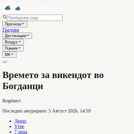
Прогноза
Градови
Дестинации
Воздух
Повеќе
МК
Времето за викендот во
Богданци
Bogdanci
Последно ажурирано
:
5 Август 2026, 14:59
Денес
Утре
7 дена