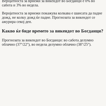
Веројатноста за врнежи за викендот во Богданци е 0% во
сабота и 3% во недела.
Веројатноста за врнежи покажува колкава е шансата да падне
дожд, не колку дожд ќе падне. Прогнозата за викендот се
ажурира секој ден.
Какво ќе биде времето за викендот во Богданци?
Прогнозата за викендот во Богданци: во сабота делумно
облачно (37°/22°), во недела делумно облачно (38°/25°).