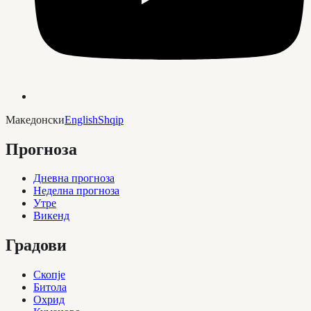
Македонски
English
Shqip
Прогноза
Дневна прогноза
Неделна прогноза
Утре
Викенд
Градови
Скопје
Битола
Охрид