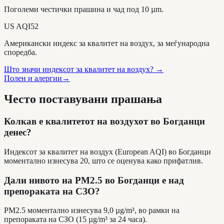
Поголеми честички прашина и чад под 10 µm.
US AQI
52
Американски индекс за квалитет на воздух, за меѓународна
споредба.
Што значи индексот за квалитет на воздух?
→
Полен и алергии
→
Често поставувани прашања
Колкав е квалитетот на воздухот во Богданци
денес?
Индексот за квалитет на воздух (European AQI) во Богданци
моментално изнесува 20, што се оценува како прифатлив.
Дали нивото на PM2.5 во Богданци е над
препораката на СЗО?
PM2.5 моментално изнесува 9,0 µg/m³, во рамки на
препораката на СЗО (15 µg/m³ за 24 часа).