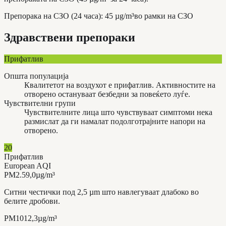
Препорака на СЗО (24 часа)
:
45
µg/m³
во рамки на СЗО
Здравствени препораки
Прифатлив
Општа популација
Квалитетот на воздухот е прифатлив. Активностите на
отворено остануваат безбедни за повеќето луѓе.
Чувствителни групи
Чувствителните лица што чувствуваат симптоми нека
размислат да ги намалат подолготрајните напори на
отворено.
20
Прифатлив
European AQI
PM2.5
9,0
µg/m³
Ситни честички под 2,5 µm што навлегуваат длабоко во
белите дробови.
PM10
12,3
µg/m³