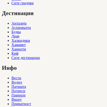
Сите градови
Дестинации
Анталија
Аспровалта
Будва
Драч
Халкидики
Хамамет
Ханиоти
Крф
Сите дестинации
Инфо
Вести
Водич
Патишта
Потреси
Граници
Виџет
Приватност