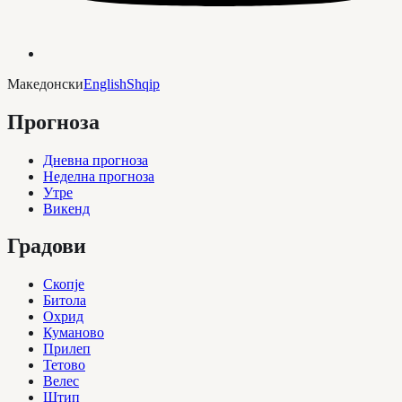
Македонски
English
Shqip
Прогноза
Дневна прогноза
Неделна прогноза
Утре
Викенд
Градови
Скопје
Битола
Охрид
Куманово
Прилеп
Тетово
Велес
Штип