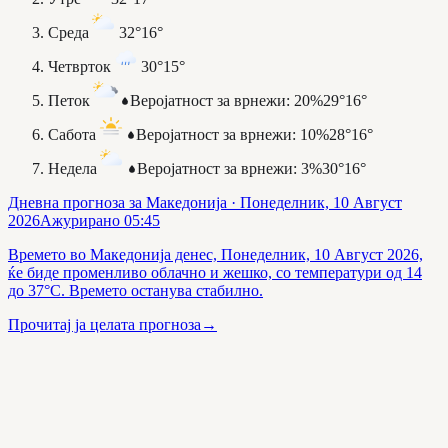
Среда
32°
16°
Четврток
30°
15°
Петок
Веројатност за врнежи
:
20%
29°
16°
Сабота
Веројатност за врнежи
:
10%
28°
16°
Недела
Веројатност за врнежи
:
3%
30°
16°
Дневна прогноза за Македонија
· Понеделник, 10 Август
2026
Ажурирано
05:45
Времето во Македонија денес, Понеделник, 10 Август 2026,
ќе биде променливо облачно и жешко, со температури од 14
до 37°C. Времето останува стабилно.
Прочитај ја целата прогноза
→