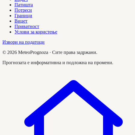
Патишта
Потреси
Граници
Виџет
Приватност
Услови за користење
Извори на податоци
©
2026
MeteoPrognoza ·
Сите права задржани.
Прогнозата е информативна и подложна на промени.