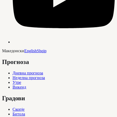
Македонски
English
Shqip
Прогноза
Дневна прогноза
Неделна прогноза
Утре
Викенд
Градови
Скопје
Битола