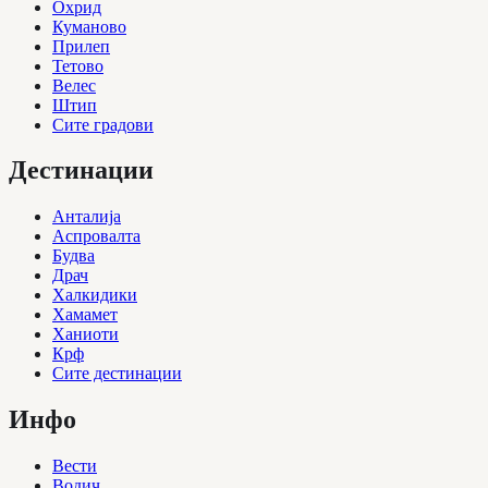
Охрид
Куманово
Прилеп
Тетово
Велес
Штип
Сите градови
Дестинации
Анталија
Аспровалта
Будва
Драч
Халкидики
Хамамет
Ханиоти
Крф
Сите дестинации
Инфо
Вести
Водич