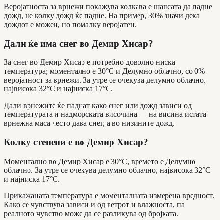
Веројатноста за врнежи покажува колкава е шансата да падне
дожд, не колку дожд ќе падне. На пример, 30% значи дека
дождот е можен, но помалку веројатен.
Дали ќе има снег во Демир Хисар?
За снег во Демир Хисар е потребно доволно ниска
температура; моментално е 30°C и Делумно облачно, со 0%
веројатност за врнежи. За утре се очекува делумно облачно,
највисока 32°C и најниска 17°C.
Дали врнежите ќе паднат како снег или дожд зависи од
температурата и надморската височина — на висина истата
врнежна маса често дава снег, а во низините дожд.
Колку степени е во Демир Хисар?
Моментално во Демир Хисар е 30°C, времето е Делумно
облачно. За утре се очекува делумно облачно, највисока 32°C
и најниска 17°C.
Прикажаната температура е моменталната измерена вредност.
Како се чувствува зависи и од ветрот и влажноста, па
реалното чувство може да се разликува од бројката.