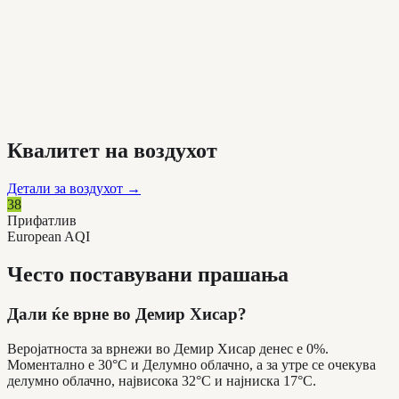
Квалитет на воздухот
Детали за воздухот
→
38
Прифатлив
European AQI
Често поставувани прашања
Дали ќе врне во Демир Хисар?
Веројатноста за врнежи во Демир Хисар денес е 0%.
Моментално е 30°C и Делумно облачно, а за утре се очекува
делумно облачно, највисока 32°C и најниска 17°C.