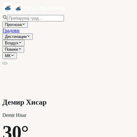
Прогноза
Градови
Дестинации
Воздух
Повеќе
МК
Демир Хисар
Demir Hisar
30°