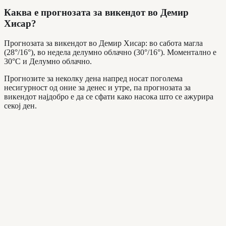
Каква е прогнозата за викендот во Демир
Хисар?
Прогнозата за викендот во Демир Хисар: во сабота магла
(28°/16°), во недела делумно облачно (30°/16°). Моментално е
30°C и Делумно облачно.
Прогнозите за неколку дена напред носат поголема
несигурност од оние за денес и утре, па прогнозата за
викендот најдобро е да се сфати како насока што се ажурира
секој ден.