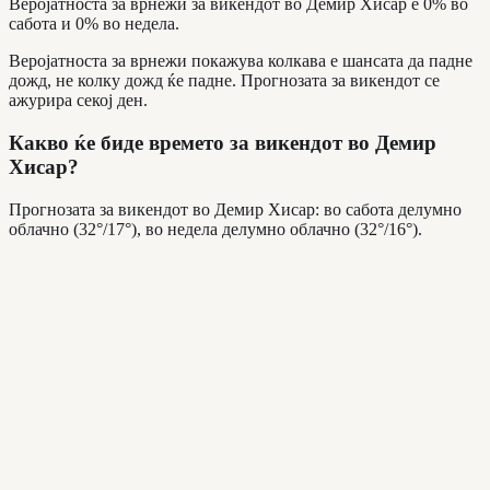
Веројатноста за врнежи за викендот во Демир Хисар е 0% во
сабота и 0% во недела.
Веројатноста за врнежи покажува колкава е шансата да падне
дожд, не колку дожд ќе падне. Прогнозата за викендот се
ажурира секој ден.
Какво ќе биде времето за викендот во Демир
Хисар?
Прогнозата за викендот во Демир Хисар: во сабота делумно
облачно (32°/17°), во недела делумно облачно (32°/16°).