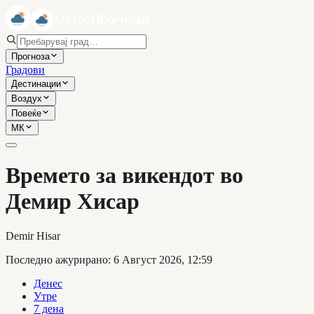
Прогноза
Градови
Дестинации
Воздух
Повеќе
МК
Времето за викендот во
Демир Хисар
Demir Hisar
Последно ажурирано
:
6 Август 2026, 12:59
Денес
Утре
7 дена