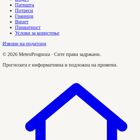
Патишта
Потреси
Граници
Виџет
Приватност
Услови за користење
Извори на податоци
©
2026
MeteoPrognoza ·
Сите права задржани.
Прогнозата е информативна и подложна на промени.