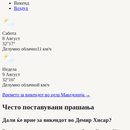
Викенд
Воздух
Сабота
8 Август
32°
17°
Делумно облачно
11 км/ч
Недела
9 Август
32°
16°
Делумно облачно
8 км/ч
Времето за викендот во цела Македонија
→
Често поставувани прашања
Дали ќе врне за викендот во Демир Хисар?