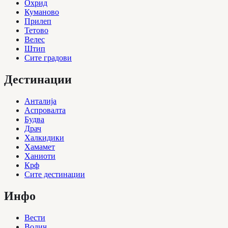
Охрид
Куманово
Прилеп
Тетово
Велес
Штип
Сите градови
Дестинации
Анталија
Аспровалта
Будва
Драч
Халкидики
Хамамет
Ханиоти
Крф
Сите дестинации
Инфо
Вести
Водич