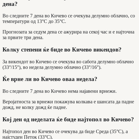
дена?
Во следните 7 дена во Кичево се очекува делумно облачно, со
температури од 13°C до 35°C.
Прогнозата за седум дена се ажурира на секој час и е најточна
за првите три дена.
Колку степени ќе биде во Кичево викендов?
За викендот во Кичево се очекува во сабота делумно облачно
(33°/15°), во недела делумно облачно (33°/16°).
Ќе врне ли во Кичево оваа недела?
Во следните 7 дена во Кичево нема најавени врнежи.
Веројатноста за врнежи покажува колкава е шансата да падне
дожд, не колку дожд ќе падне.
Кој ден од неделата ќе биде најтопол во Кичево?
Најтопол ден во Кичево се очекува да биде Среда (35°C), а
најстуден Петок (33°C).