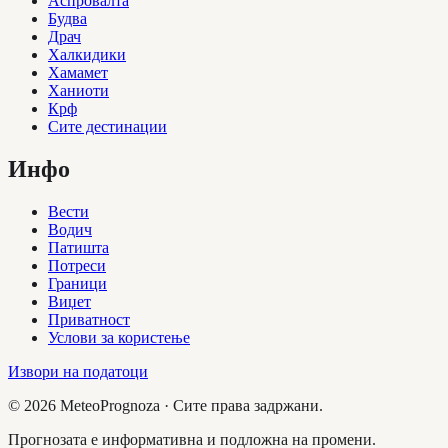
Аспровалта
Будва
Драч
Халкидики
Хамамет
Ханиоти
Крф
Сите дестинации
Инфо
Вести
Водич
Патишта
Потреси
Граници
Виџет
Приватност
Услови за користење
Извори на податоци
©
2026
MeteoPrognoza ·
Сите права задржани.
Прогнозата е информативна и подложна на промени.