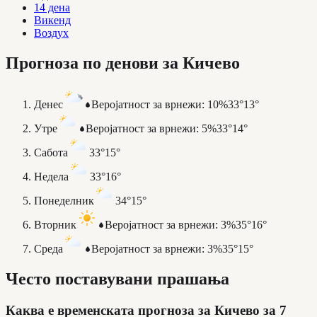
14 дена
Викенд
Воздух
Прогноза по денови за Кичево
Денес
Веројатност за врнежи
:
10%
33°
13°
Утре
Веројатност за врнежи
:
5%
33°
14°
Сабота
33°
15°
Недела
33°
16°
Понеделник
34°
15°
Вторник
Веројатност за врнежи
:
3%
35°
16°
Среда
Веројатност за врнежи
:
3%
35°
15°
Често поставувани прашања
Каква е временската прогноза за Кичево за 7