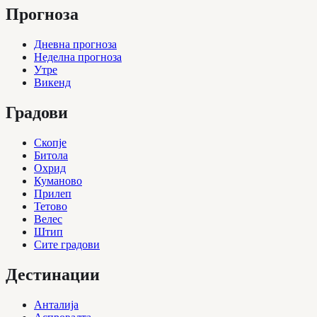
Прогноза
Дневна прогноза
Неделна прогноза
Утре
Викенд
Градови
Скопје
Битола
Охрид
Куманово
Прилеп
Тетово
Велес
Штип
Сите градови
Дестинации
Анталија