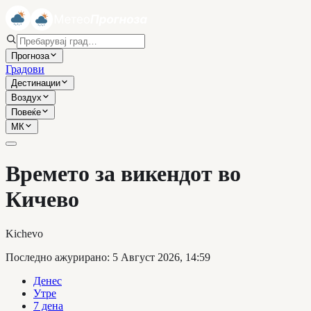
Прогноза
Градови
Дестинации
Воздух
Повеќе
МК
Времето за викендот во
Кичево
Kichevo
Последно ажурирано
:
5 Август 2026, 14:59
Денес
Утре
7 дена