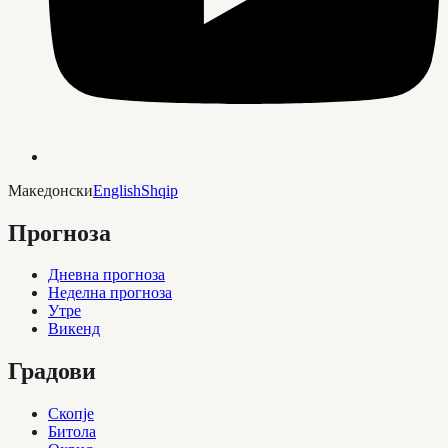
Македонски
English
Shqip
Прогноза
Дневна прогноза
Неделна прогноза
Утре
Викенд
Градови
Скопје
Битола