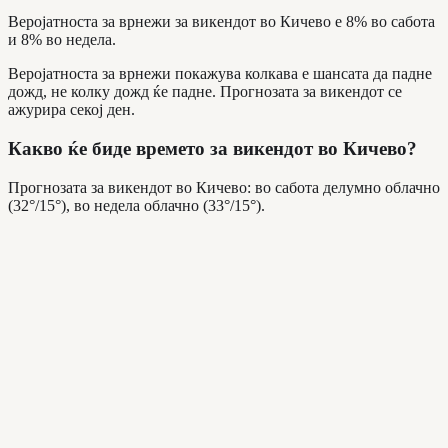
Веројатноста за врнежи за викендот во Кичево е 8% во сабота
и 8% во недела.
Веројатноста за врнежи покажува колкава е шансата да падне
дожд, не колку дожд ќе падне. Прогнозата за викендот се
ажурира секој ден.
Какво ќе биде времето за викендот во Кичево?
Прогнозата за викендот во Кичево: во сабота делумно облачно
(32°/15°), во недела облачно (33°/15°).