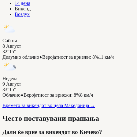
14 дена
Викенд
Воздух
Сабота
8 Август
32°
15°
Делумно облачно
Веројатност за врнежи
:
8%
11 км/ч
Недела
9 Август
33°
15°
Облачно
Веројатност за врнежи
:
8%
8 км/ч
Времето за викендот во цела Македонија
→
Често поставувани прашања
Дали ќе врне за викендот во Кичево?