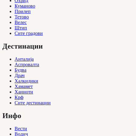
Охрид
Куманово
Прилеп
Тетово
Велес
Штип
Сите градови
Дестинации
Анталија
Аспровалта
Будва
Драч
Халкидики
Хамамет
Ханиоти
Крф
Сите дестинации
Инфо
Вести
Водич