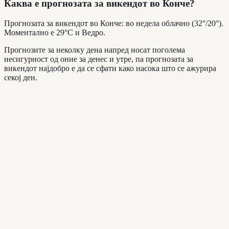
Каква е прогнозата за викендот во Конче?
Прогнозата за викендот во Конче: во недела облачно (32°/20°).
Моментално е 29°C и Ведро.
Прогнозите за неколку дена напред носат поголема
несигурност од оние за денес и утре, па прогнозата за
викендот најдобро е да се сфати како насока што се ажурира
секој ден.