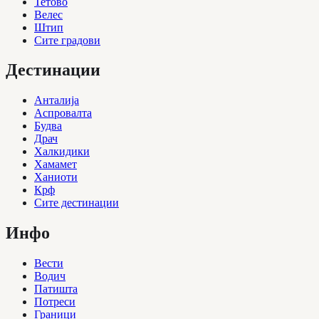
Тетово
Велес
Штип
Сите градови
Дестинации
Анталија
Аспровалта
Будва
Драч
Халкидики
Хамамет
Ханиоти
Крф
Сите дестинации
Инфо
Вести
Водич
Патишта
Потреси
Граници