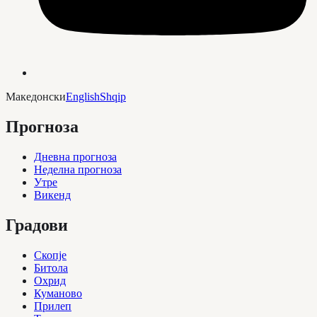
Македонски
English
Shqip
Прогноза
Дневна прогноза
Неделна прогноза
Утре
Викенд
Градови
Скопје
Битола
Охрид
Куманово
Прилеп