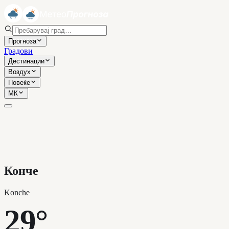
Прогноза
Градови
Дестинации
Воздух
Повеќе
МК
Конче
Konche
29°