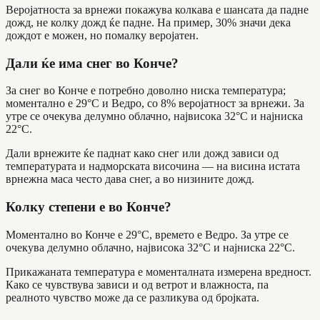
Веројатноста за врнежи покажува колкава е шансата да падне
дожд, не колку дожд ќе падне. На пример, 30% значи дека
дождот е можен, но помалку веројатен.
Дали ќе има снег во Конче?
За снег во Конче е потребно доволно ниска температура;
моментално е 29°C и Ведро, со 8% веројатност за врнежи. За
утре се очекува делумно облачно, највисока 32°C и најниска
22°C.
Дали врнежите ќе паднат како снег или дожд зависи од
температурата и надморската височина — на висина истата
врнежна маса често дава снег, а во низините дожд.
Колку степени е во Конче?
Моментално во Конче е 29°C, времето е Ведро. За утре се
очекува делумно облачно, највисока 32°C и најниска 22°C.
Прикажаната температура е моменталната измерена вредност.
Како се чувствува зависи и од ветрот и влажноста, па
реалното чувство може да се разликува од бројката.