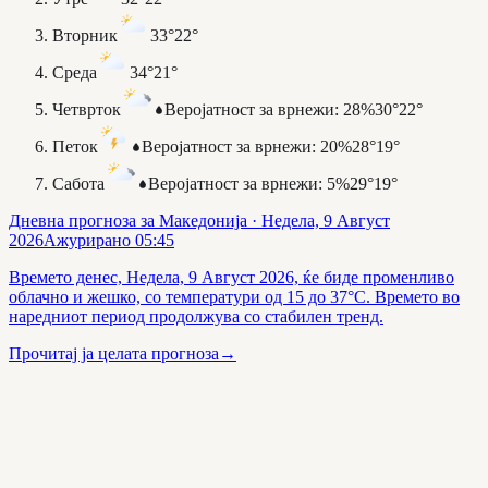
Вторник
33°
22°
Среда
34°
21°
Четврток
Веројатност за врнежи
:
28%
30°
22°
Петок
Веројатност за врнежи
:
20%
28°
19°
Сабота
Веројатност за врнежи
:
5%
29°
19°
Дневна прогноза за Македонија
· Недела, 9 Август
2026
Ажурирано
05:45
Времето денес, Недела, 9 Август 2026, ќе биде променливо
облачно и жешко, со температури од 15 до 37°C. Времето во
наредниот период продолжува со стабилен тренд.
Прочитај ја целата прогноза
→