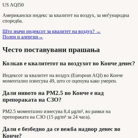
US AQI
50
Американски индекс за квалитет на воздух, за меѓународна
споредба.
Што значи индексот за квалитет на воздух?
→
Полен и алергии
→
Често поставувани прашања
Колкав е квалитетот на воздухот во Конче денес?
Индексот за квалитет на воздух (European AQI) во Конче
моментално изнесува 49, што се оценува како умерен.
Дали нивото на PM2.5 во Конче е над
препораката на СЗО?
PM2.5 моментално изнесува 8,4 µg/m³, во рамки на
препораката на СЗО (15 µg/m³ за 24 часа).
Дали е безбедно да се вежба надвор денес во
Конче?