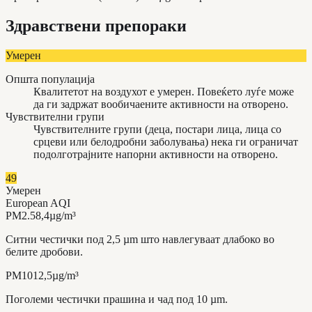
Здравствени препораки
Умерен
Општа популација
Квалитетот на воздухот е умерен. Повеќето луѓе може
да ги задржат вообичаените активности на отворено.
Чувствителни групи
Чувствителните групи (деца, постари лица, лица со
срцеви или белодробни заболувања) нека ги ограничат
подолготрајните напорни активности на отворено.
49
Умерен
European AQI
PM2.5
8,4
µg/m³
Ситни честички под 2,5 µm што навлегуваат длабоко во
белите дробови.
PM10
12,5
µg/m³
Поголеми честички прашина и чад под 10 µm.