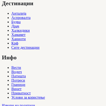
Дестинации
Анталија
Аспровалта
Будва
Драч
Халкидики
Хамамет
Ханиоти
Крф
Сите дестинации
Инфо
Вести
Водич
Патишта
Потреси
Граници
Виџет
Приватност
Услови за користење
Извори на податоци