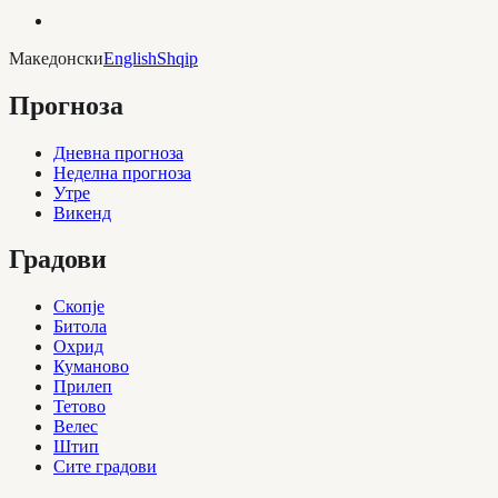
Македонски
English
Shqip
Прогноза
Дневна прогноза
Неделна прогноза
Утре
Викенд
Градови
Скопје
Битола
Охрид
Куманово
Прилеп
Тетово
Велес
Штип
Сите градови