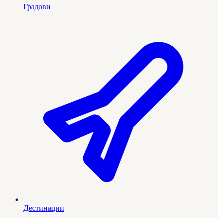
Градови
Дестинации