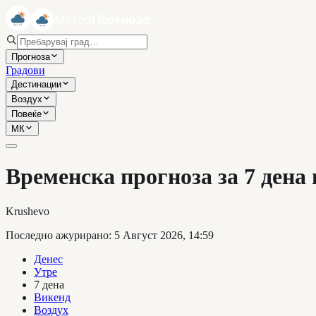
Прогноза
Градови
Дестинации
Воздух
Повеќе
МК
Временска прогноза за 7 дена
Krushevo
Последно ажурирано
:
5 Август 2026, 14:59
Денес
Утре
7 дена
Викенд
Воздух