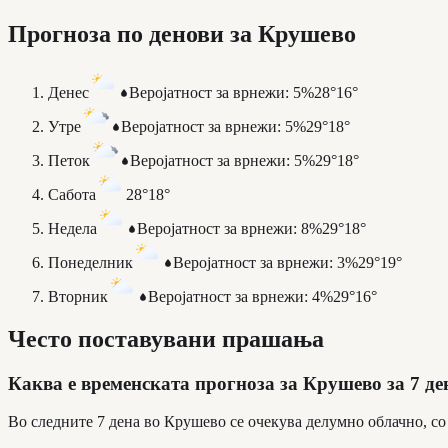
Прогноза по денови за Крушево
Денес
Веројатност за врнежи
:
5%
28°
16°
Утре
Веројатност за врнежи
:
5%
29°
18°
Петок
Веројатност за врнежи
:
5%
29°
18°
Сабота
28°
18°
Недела
Веројатност за врнежи
:
8%
29°
18°
Понеделник
Веројатност за врнежи
:
3%
29°
19°
Вторник
Веројатност за врнежи
:
4%
29°
16°
Често поставувани прашања
Каква е временската прогноза за Крушево за 7 де
Во следните 7 дена во Крушево се очекува делумно облачно, со