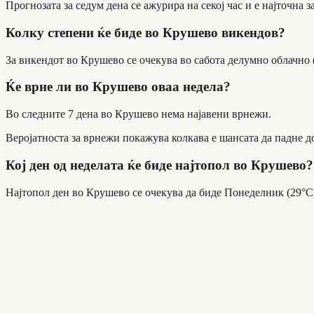
Прогнозата за седум дена се ажурира на секој час и е најточна з
Колку степени ќе биде во Крушево викендов?
За викендот во Крушево се очекува во сабота делумно облачно (2
Ќе врне ли во Крушево оваа недела?
Во следните 7 дена во Крушево нема најавени врнежи.
Веројатноста за врнежи покажува колкава е шансата да падне д
Кој ден од неделата ќе биде најтопол во Крушево?
Најтопол ден во Крушево се очекува да биде Понеделник (29°C),