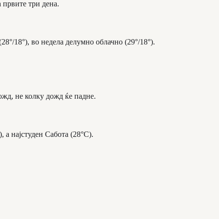
а првите три дена.
8°/18°), во недела делумно облачно (29°/18°).
ожд, не колку дожд ќе падне.
 а најстуден Сабота (28°C).