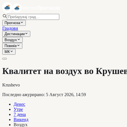
Прогноза
Градови
Дестинации
Воздух
Повеќе
МК
Квалитет на воздух во Круше
Krushevo
Последно ажурирано
:
5 Август 2026, 14:59
Денес
Утре
7 дена
Викенд
Воздух