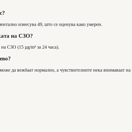
с?
ентално изнесува 49, што се оценува како умерен.
ката на СЗО?
на СЗО (15 µg/m³ за 24 часа).
шево?
 може да вежбаат нормално, а чувствителните нека внимаваат на