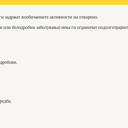
 ги задржат вообичаените активности на отворено.
ви или белодробни заболувања) нека ги ограничат подолготрајни
 дробови.
редба.