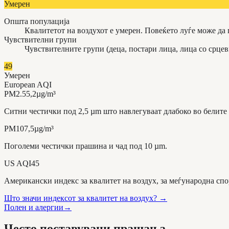
Умерен
Општа популација
Квалитетот на воздухот е умерен. Повеќето луѓе може да
Чувствителни групи
Чувствителните групи (деца, постари лица, лица со срце
49
Умерен
European AQI
PM2.5
5,2
µg/m³
Ситни честички под 2,5 µm што навлегуваат длабоко во белите
PM10
7,5
µg/m³
Поголеми честички прашина и чад под 10 µm.
US AQI
45
Американски индекс за квалитет на воздух, за меѓународна спо
Што значи индексот за квалитет на воздух?
→
Полен и алергии
→
Често поставувани прашања