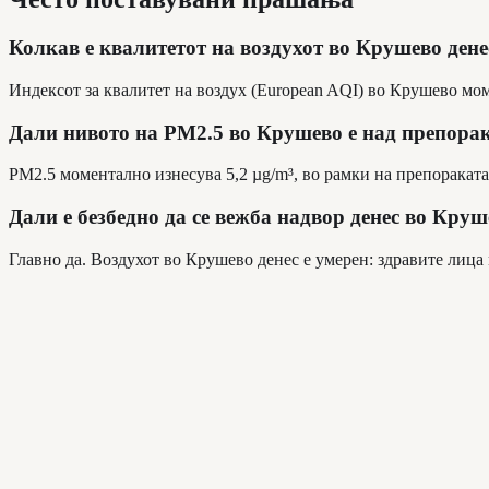
Колкав е квалитетот на воздухот во Крушево дене
Индексот за квалитет на воздух (European AQI) во Крушево мом
Дали нивото на PM2.5 во Крушево е над препора
PM2.5 моментално изнесува 5,2 µg/m³, во рамки на препораката 
Дали е безбедно да се вежба надвор денес во Кру
Главно да. Воздухот во Крушево денес е умерен: здравите лица