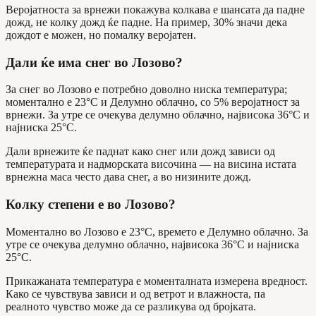
Веројатноста за врнежи покажува колкава е шансата да падне
дожд, не колку дожд ќе падне. На пример, 30% значи дека
дождот е можен, но помалку веројатен.
Дали ќе има снег во Лозово?
За снег во Лозово е потребно доволно ниска температура;
моментално е 23°C и Делумно облачно, со 5% веројатност за
врнежи. За утре се очекува делумно облачно, највисока 36°C и
најниска 25°C.
Дали врнежите ќе паднат како снег или дожд зависи од
температурата и надморската височина — на висина истата
врнежна маса често дава снег, а во низините дожд.
Колку степени е во Лозово?
Моментално во Лозово е 23°C, времето е Делумно облачно. За
утре се очекува делумно облачно, највисока 36°C и најниска
25°C.
Прикажаната температура е моменталната измерена вредност.
Како се чувствува зависи и од ветрот и влажноста, па
реалното чувство може да се разликува од бројката.