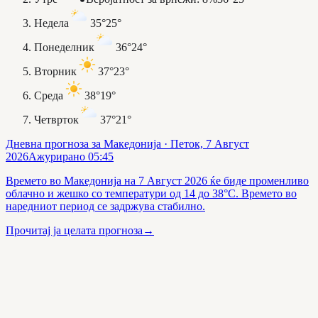
Недела
35°
25°
Понеделник
36°
24°
Вторник
37°
23°
Среда
38°
19°
Четврток
37°
21°
Дневна прогноза за Македонија
· Петок, 7 Август
2026
Ажурирано
05:45
Времето во Македонија на 7 Август 2026 ќе биде променливо
облачно и жешко со температури од 14 до 38°C. Времето во
наредниот период се задржува стабилно.
Прочитај ја целата прогноза
→