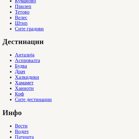
Куманово
Прилеп
Тетово
Велес
Штип
Сите градови
Дестинации
Анталија
Аспровалта
Будва
Драч
Халкидики
Хамамет
Ханиоти
Крф
Сите дестинации
Инфо
Вести
Водич
Патишта