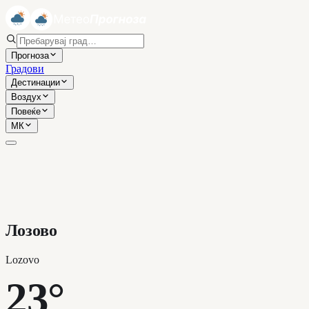
Прогноза
Градови
Дестинации
Воздух
Повеќе
МК
Лозово
Lozovo
23°