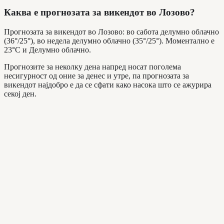
Каква е прогнозата за викендот во Лозово?
Прогнозата за викендот во Лозово: во сабота делумно облачно
(36°/25°), во недела делумно облачно (35°/25°). Моментално е
23°C и Делумно облачно.
Прогнозите за неколку дена напред носат поголема
несигурност од оние за денес и утре, па прогнозата за
викендот најдобро е да се сфати како насока што се ажурира
секој ден.