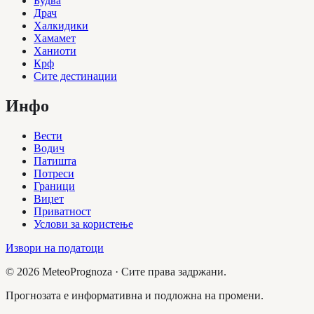
Будва
Драч
Халкидики
Хамамет
Ханиоти
Крф
Сите дестинации
Инфо
Вести
Водич
Патишта
Потреси
Граници
Виџет
Приватност
Услови за користење
Извори на податоци
©
2026
MeteoPrognoza ·
Сите права задржани.
Прогнозата е информативна и подложна на промени.