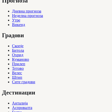
Прогноза
Дневна прогноза
Неделна прогноза
Утре
Викенд
Градови
Скопје
Битола
Охрид
Куманово
Прилеп
Тетово
Велес
Штип
Сите градови
Дестинации
Анталија
Аспровалта