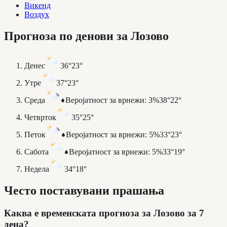
Викенд
Воздух
Прогноза по денови за Лозово
Денес
36°
23°
Утре
37°
23°
Среда
Веројатност за врнежи
:
3%
38°
22°
Четврток
35°
25°
Петок
Веројатност за врнежи
:
5%
33°
23°
Сабота
Веројатност за врнежи
:
5%
33°
19°
Недела
34°
18°
Често поставувани прашања
Каква е временската прогноза за Лозово за 7
дена?