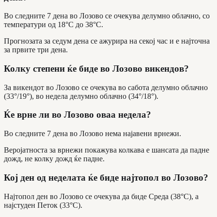
Во следните 7 дена во Лозово се очекува делумно облачно, со
температури од 18°C до 38°C.
Прогнозата за седум дена се ажурира на секој час и е најточна
за првите три дена.
Колку степени ќе биде во Лозово викендов?
За викендот во Лозово се очекува во сабота делумно облачно
(33°/19°), во недела делумно облачно (34°/18°).
Ќе врне ли во Лозово оваа недела?
Во следните 7 дена во Лозово нема најавени врнежи.
Веројатноста за врнежи покажува колкава е шансата да падне
дожд, не колку дожд ќе падне.
Кој ден од неделата ќе биде најтопол во Лозово?
Најтопол ден во Лозово се очекува да биде Среда (38°C), а
најстуден Петок (33°C).