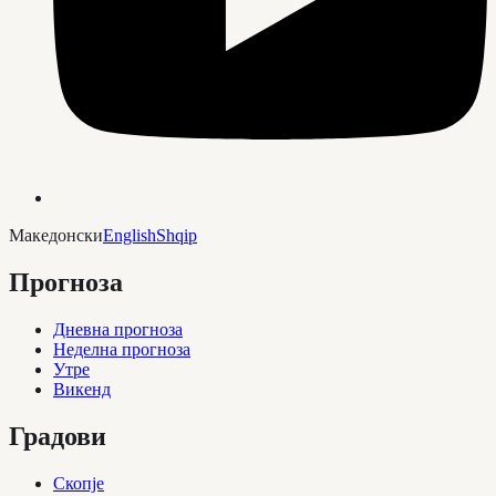
Македонски
English
Shqip
Прогноза
Дневна прогноза
Неделна прогноза
Утре
Викенд
Градови
Скопје