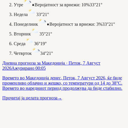
Утре
Веројатност за врнежи
:
10%
33°
21°
Недела
33°
21°
Понеделник
Веројатност за врнежи
:
3%
33°
21°
Вторник
35°
21°
Среда
36°
19°
Четврток
34°
21°
Дневна прогноза за Македонија
· Петок, 7 Август
2026
Ажурирано
00:05
Времето во Македонија денес, Петок, 7 Август 2026, ќе биде
променливо облачно и жешко, со температури од 14 до 38°C.
Времето во наредниот период продолжува да биде стабилно.
Прочитај ја целата прогноза
→