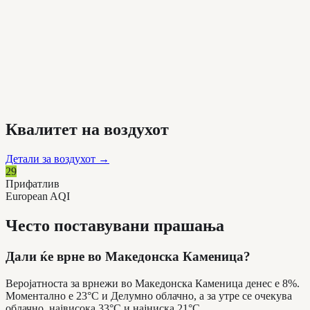
Квалитет на воздухот
Детали за воздухот
→
29
Прифатлив
European AQI
Често поставувани прашања
Дали ќе врне во Македонска Каменица?
Веројатноста за врнежи во Македонска Каменица денес е 8%.
Моментално е 23°C и Делумно облачно, а за утре се очекува
облачно, највисока 33°C и најниска 21°C.