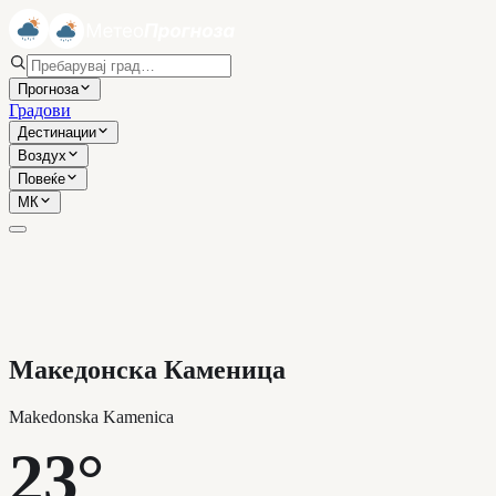
Прогноза
Градови
Дестинации
Воздух
Повеќе
МК
Македонска Каменица
Makedonska Kamenica
23°