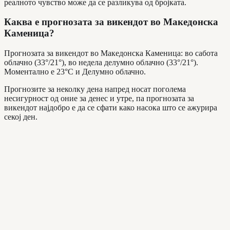
реалното чувство може да се разликува од бројката.
Каква е прогнозата за викендот во Македонска
Каменица?
Прогнозата за викендот во Македонска Каменица: во сабота
облачно (33°/21°), во недела делумно облачно (33°/21°).
Моментално е 23°C и Делумно облачно.
Прогнозите за неколку дена напред носат поголема
несигурност од оние за денес и утре, па прогнозата за
викендот најдобро е да се сфати како насока што се ажурира
секој ден.