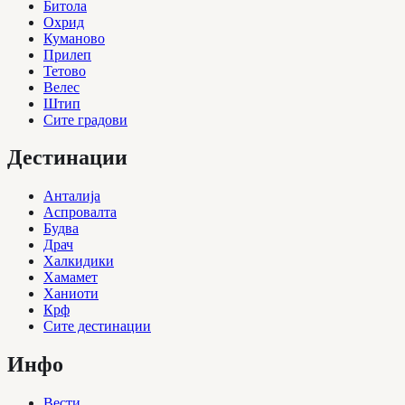
Битола
Охрид
Куманово
Прилеп
Тетово
Велес
Штип
Сите градови
Дестинации
Анталија
Аспровалта
Будва
Драч
Халкидики
Хамамет
Ханиоти
Крф
Сите дестинации
Инфо
Вести