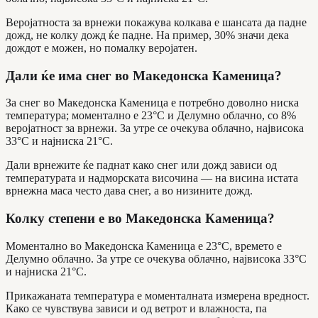
Веројатноста за врнежи покажува колкава е шансата да падне
дожд, не колку дожд ќе падне. На пример, 30% значи дека
дождот е можен, но помалку веројатен.
Дали ќе има снег во Македонска Каменица?
За снег во Македонска Каменица е потребно доволно ниска
температура; моментално е 23°C и Делумно облачно, со 8%
веројатност за врнежи. За утре се очекува облачно, највисока
33°C и најниска 21°C.
Дали врнежите ќе паднат како снег или дожд зависи од
температурата и надморската височина — на висина истата
врнежна маса често дава снег, а во низините дожд.
Колку степени е во Македонска Каменица?
Моментално во Македонска Каменица е 23°C, времето е
Делумно облачно. За утре се очекува облачно, највисока 33°C
и најниска 21°C.
Прикажаната температура е моменталната измерена вредност.
Како се чувствува зависи и од ветрот и влажноста, па