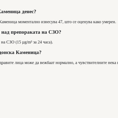
Каменица денес?
 Каменица моментално изнесува 47, што се оценува како умерен.
 над препораката на СЗО?
на СЗО (15 µg/m³ за 24 часа).
едонска Каменица?
здравите лица може да вежбаат нормално, а чувствителните нека