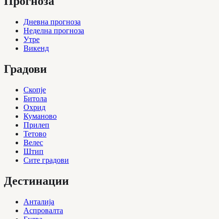
Прогноза
Дневна прогноза
Неделна прогноза
Утре
Викенд
Градови
Скопје
Битола
Охрид
Куманово
Прилеп
Тетово
Велес
Штип
Сите градови
Дестинации
Анталија
Аспровалта