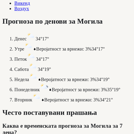
Викенд
Воздух
Прогноза по денови за Могила
Денес
34°
17°
Утре
Веројатност за врнежи
:
3%
34°
17°
Петок
34°
17°
Сабота
34°
19°
Недела
Веројатност за врнежи
:
3%
34°
19°
Понеделник
Веројатност за врнежи
:
3%
35°
19°
Вторник
Веројатност за врнежи
:
3%
34°
21°
Често поставувани прашања
Каква е временската прогноза за Могила за 7
дена?