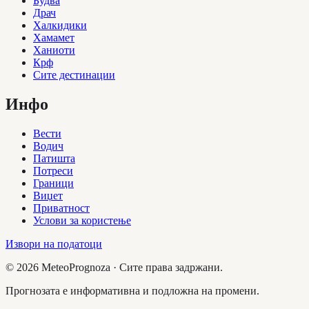
Будва
Драч
Халкидики
Хамамет
Ханиоти
Крф
Сите дестинации
Инфо
Вести
Водич
Патишта
Потреси
Граници
Виџет
Приватност
Услови за користење
Извори на податоци
©
2026
MeteoPrognoza ·
Сите права задржани.
Прогнозата е информативна и подложна на промени.