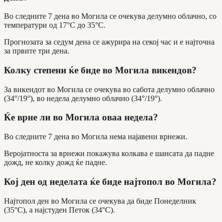
Во следните 7 дена во Могила се очекува делумно облачно, со
температури од 17°C до 35°C.
Прогнозата за седум дена се ажурира на секој час и е најточна
за првите три дена.
Колку степени ќе биде во Могила викендов?
За викендот во Могила се очекува во сабота делумно облачно
(34°/19°), во недела делумно облачно (34°/19°).
Ќе врне ли во Могила оваа недела?
Во следните 7 дена во Могила нема најавени врнежи.
Веројатноста за врнежи покажува колкава е шансата да падне
дожд, не колку дожд ќе падне.
Кој ден од неделата ќе биде најтопол во Могила?
Најтопол ден во Могила се очекува да биде Понеделник
(35°C), а најстуден Петок (34°C).