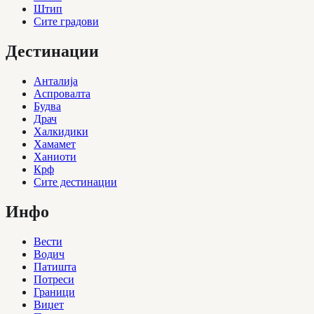
Штип
Сите градови
Дестинации
Анталија
Аспровалта
Будва
Драч
Халкидики
Хамамет
Ханиоти
Крф
Сите дестинации
Инфо
Вести
Водич
Патишта
Потреси
Граници
Виџет