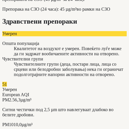
Препорака на СЗО (24 часа)
:
45
µg/m³
во рамки на СЗО
Здравствени препораки
Умерен
Општа популација
Квалитетот на воздухот е умерен. Повеќето луѓе може
да ги задржат вообичаените активности на отворено.
Чувствителни групи
Чувствителните групи (деца, постари лица, лица со
срцеви или белодробни заболувања) нека ги ограничат
подолготрајните напорни активности на отворено.
51
Умерен
European AQI
PM2.5
6,3
µg/m³
Ситни честички под 2,5 µm што навлегуваат длабоко во
белите дробови.
PM10
10,0
µg/m³