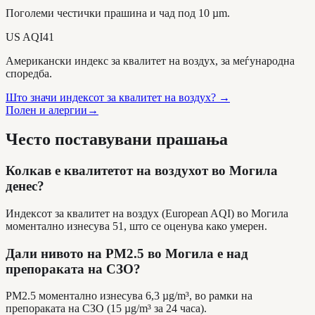
Поголеми честички прашина и чад под 10 µm.
US AQI
41
Американски индекс за квалитет на воздух, за меѓународна
споредба.
Што значи индексот за квалитет на воздух?
→
Полен и алергии
→
Често поставувани прашања
Колкав е квалитетот на воздухот во Могила
денес?
Индексот за квалитет на воздух (European AQI) во Могила
моментално изнесува 51, што се оценува како умерен.
Дали нивото на PM2.5 во Могила е над
препораката на СЗО?
PM2.5 моментално изнесува 6,3 µg/m³, во рамки на
препораката на СЗО (15 µg/m³ за 24 часа).