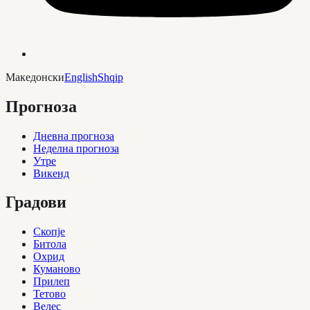
Македонски
English
Shqip
Прогноза
Дневна прогноза
Неделна прогноза
Утре
Викенд
Градови
Скопје
Битола
Охрид
Куманово
Прилеп
Тетово
Велес