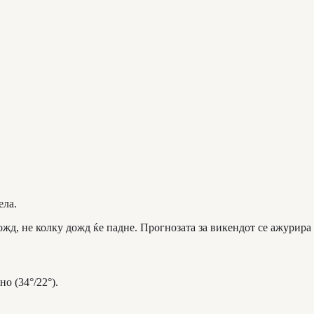
ела.
жд, не колку дожд ќе падне. Прогнозата за викендот се ажурира 
о (34°/22°).