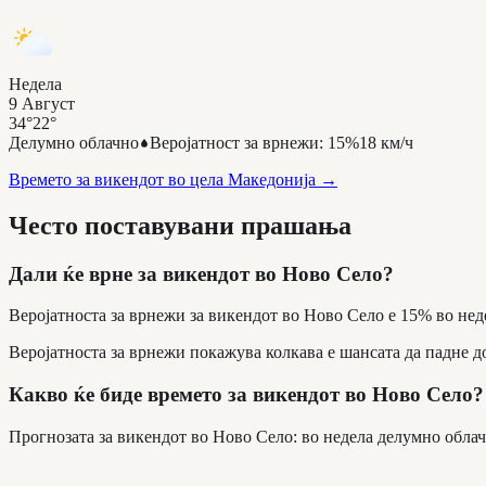
Недела
9 Август
34°
22°
Делумно облачно
Веројатност за врнежи
:
15%
18 км/ч
Времето за викендот во цела Македонија
→
Често поставувани прашања
Дали ќе врне за викендот во Ново Село?
Веројатноста за врнежи за викендот во Ново Село е 15% во нед
Веројатноста за врнежи покажува колкава е шансата да падне до
Какво ќе биде времето за викендот во Ново Село?
Прогнозата за викендот во Ново Село: во недела делумно облачн