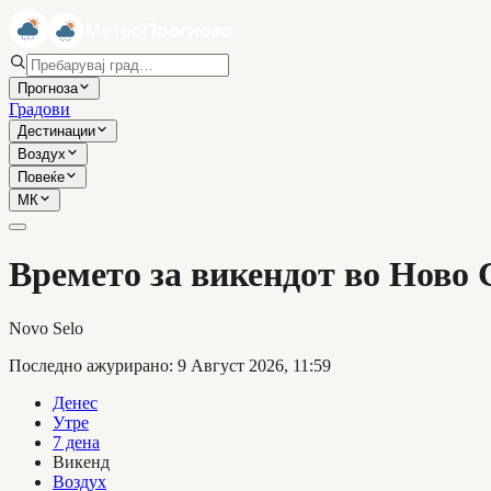
Прогноза
Градови
Дестинации
Воздух
Повеќе
МК
Времето за викендот во Ново 
Novo Selo
Последно ажурирано
:
9 Август 2026, 11:59
Денес
Утре
7 дена
Викенд
Воздух