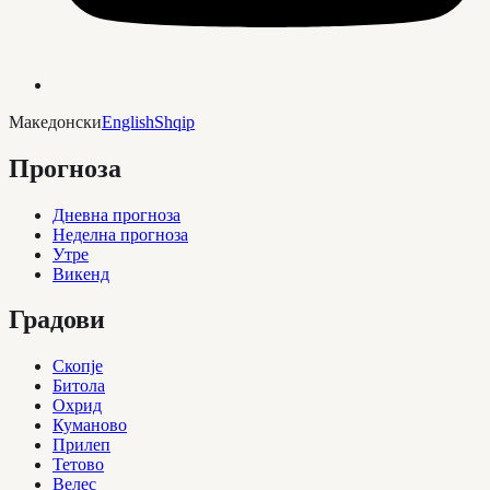
Македонски
English
Shqip
Прогноза
Дневна прогноза
Неделна прогноза
Утре
Викенд
Градови
Скопје
Битола
Охрид
Куманово
Прилеп
Тетово
Велес