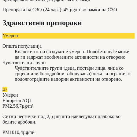
Препорака на СЗО (24 часа)
:
45
µg/m³
во рамки на СЗО
Здравствени препораки
Умерен
Општа популација
Квалитетот на воздухот е умерен. Повеќето луѓе може
да ги задржат вообичаените активности на отворено.
Чувствителни групи
Чувствителните групи (деца, постари лица, лица со
срцеви или белодробни заболувања) нека ги ограничат
подолготрајните напорни активности на отворено.
47
Умерен
European AQI
PM2.5
6,7
µg/m³
Ситни честички под 2,5 µm што навлегуваат длабоко во
белите дробови.
PM10
10,4
µg/m³