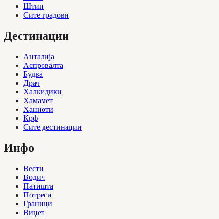
Штип
Сите градови
Дестинации
Анталија
Аспровалта
Будва
Драч
Халкидики
Хамамет
Ханиоти
Крф
Сите дестинации
Инфо
Вести
Водич
Патишта
Потреси
Граници
Виџет