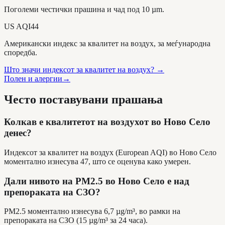
Поголеми честички прашина и чад под 10 µm.
US AQI
44
Американски индекс за квалитет на воздух, за меѓународна
споредба.
Што значи индексот за квалитет на воздух?
→
Полен и алергии
→
Често поставувани прашања
Колкав е квалитетот на воздухот во Ново Село
денес?
Индексот за квалитет на воздух (European AQI) во Ново Село
моментално изнесува 47, што се оценува како умерен.
Дали нивото на PM2.5 во Ново Село е над
препораката на СЗО?
PM2.5 моментално изнесува 6,7 µg/m³, во рамки на
препораката на СЗО (15 µg/m³ за 24 часа).