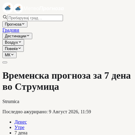
Прогноза
Градови
Дестинации
Воздух
Повеќе
МК
Временска прогноза за 7 дена
во Струмица
Strumica
Последно ажурирано
:
9 Август 2026, 11:59
Денес
Утре
7 дена