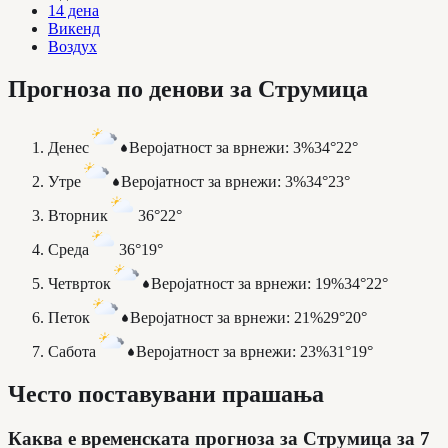
14 дена
Викенд
Воздух
Прогноза по денови за Струмица
Денес
Веројатност за врнежи
:
3%
34°
22°
Утре
Веројатност за врнежи
:
3%
34°
23°
Вторник
36°
22°
Среда
36°
19°
Четврток
Веројатност за врнежи
:
19%
34°
22°
Петок
Веројатност за врнежи
:
21%
29°
20°
Сабота
Веројатност за врнежи
:
23%
31°
19°
Често поставувани прашања
Каква е временската прогноза за Струмица за 7