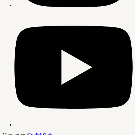
Македонски
English
Shqip