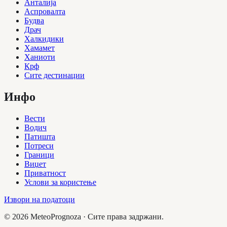
Анталија
Аспровалта
Будва
Драч
Халкидики
Хамамет
Ханиоти
Крф
Сите дестинации
Инфо
Вести
Водич
Патишта
Потреси
Граници
Виџет
Приватност
Услови за користење
Извори на податоци
©
2026
MeteoPrognoza ·
Сите права задржани.