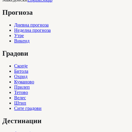
Прогноза
Дневна прогноза
Неделна прогноза
Утре
Викенд
Градови
Скопје
Битола
Охрид
Куманово
Прилеп
Тетово
Велес
Штип
Сите градови
Дестинации