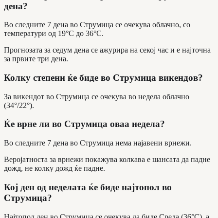
дена?
Во следните 7 дена во Струмица се очекува облачно, со
температури од 19°C до 36°C.
Прогнозата за седум дена се ажурира на секој час и е најточна
за првите три дена.
Колку степени ќе биде во Струмица викендов?
За викендот во Струмица се очекува во недела облачно
(34°/22°).
Ќе врне ли во Струмица оваа недела?
Во следните 7 дена во Струмица нема најавени врнежи.
Веројатноста за врнежи покажува колкава е шансата да падне
дожд, не колку дожд ќе падне.
Кој ден од неделата ќе биде најтопол во
Струмица?
Најтопол ден во Струмица се очекува да биде Среда (36°C), а